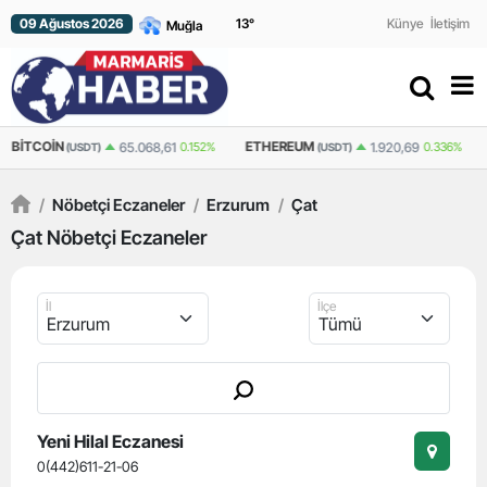
09 Ağustos 2026
13
°
Künye
İletişim
BITCOIN
ETHEREUM
65.068,61
0.152%
1.920,69
0.336%
(USDT)
(USDT)
/
Nöbetçi Eczaneler
/
Erzurum
/
Çat
Çat Nöbetçi Eczaneler
İl
İlçe
Yeni Hilal Eczanesi
0(442)611-21-06