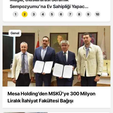
Sempozyumu’na Ev Sahipliği Yapac...
Hizm
1
2
3
4
5
6
7
8
9
10
Genel
Mesa Holding’den MSKÜ’ye 300 Milyon
Liralık İlahiyat Fakültesi Bağışı