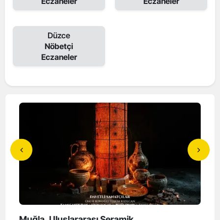
Eczaneler
Eczaneler
Düzce
Nöbetçi
Eczaneler
Muğla, Uluslararası Seramik
Başk