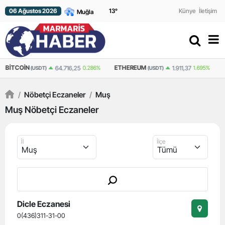
06 Ağustos 2026
13
°
Künye
İletişim
BITCOIN
ETHEREUM
64.716,25
0.286%
1.911,37
1.695%
(USDT)
(USDT)
/
Nöbetçi Eczaneler
/
Muş
Muş Nöbetçi Eczaneler
İl
İlçe
Dicle Eczanesi
0(436)311-31-00