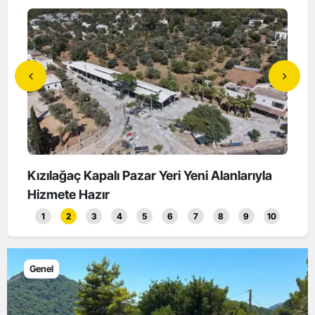
landı
Kızılağaç Kapalı Pazar Yeri Yeni Alanlarıyla
Koku
Hizmete Hazır
Başl
1
2
3
4
5
6
7
8
9
10
Genel