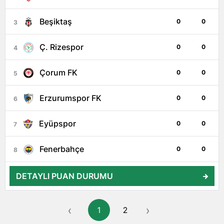
Beşiktaş
0
0
3
Ç. Rizespor
0
0
4
Çorum FK
0
0
5
Erzurumspor FK
0
0
6
Eyüpspor
0
0
7
Fenerbahçe
0
0
8
DETAYLI PUAN DURUMU
‹
›
1
2