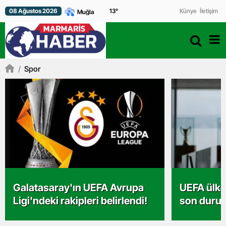
08 Ağustos 2026
13
°
Künye
İletişim
/
Spor
Galatasaray'ın UEFA Avrupa
UEFA ülke
Ligi'ndeki rakipleri belirlendi!
son duru