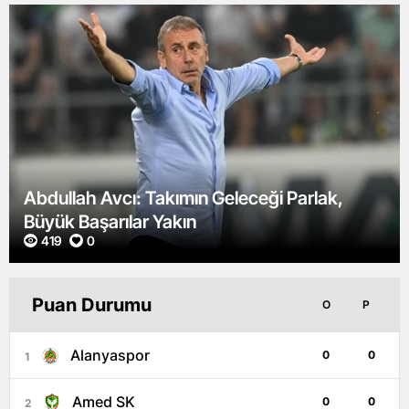
Abdullah Avcı: Takımın Geleceği Parlak,
Büyük Başarılar Yakın
419
0
Puan Durumu
O
P
Alanyaspor
0
0
1
Amed SK
0
0
2