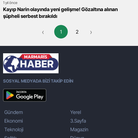
1 yıl önce
Kayıp Narin olayında yeni gelişme! Gözaltına alınan
şüpheli serbest bırakıldı
‹
›
1
2
SOSYAL MEDYADA BİZİ TAKİP EDİN
Gündem
Yerel
Ekonomi
3.Sayfa
Teknoloji
Magazin