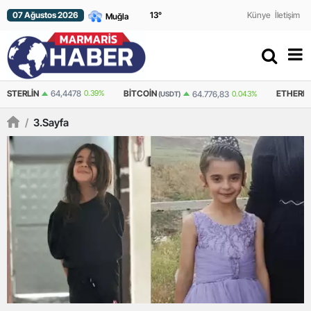
07 Ağustos 2026
13
°
Künye
İletişim
STERLIN
64,4478
0.39%
BITCOIN
ETHERE
64.776,83
0.043%
(USDT)
/
3.sayfa