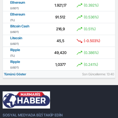
Ethereum
1.921,17
(0.392%)
(USDT)
Ethereum
91.512
(0.536%)
(TL)
Bitcoin Cash
216,9
(0.51%)
(USDT)
Litecoin
45,5
(-0.503%)
(USDT)
Ripple
49,420
(0.386%)
(TL)
Ripple
1,0377
(0.241%)
(USDT)
Tümünü Göster
Son Güncellenme: 13:40
SOSYAL MEDYADA BİZİ TAKİP EDİN