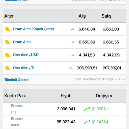
Altın
Alış
Satış
6.653,03
6.646,84
Gram Altın (Kapalı Çarşı)
6.660,55
6.659,69
Gram Altın
4.342,09
4.341,53
Ons Altın / USD
207.307,01
206.998,51
Ons Altın / TL
Son Güncellenme: 07 Ağu - 23:59
Tümünü Göster
Kripto Para
Fiyat
Değişim
Bitcoin
3.096.041
(0.368%)
(TL)
Bitcoin
65.022,43
(0.245%)
(USDT)