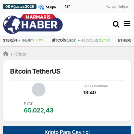
08 Ağustos 2026
13
°
Künye
İletişim
N
64,4811
0.38%
BITCOIN
ETHEREUM
65.022,43
0.245%
(USDT)
(USDT)
/
Kripto
Bitcoin TetherUS
Son Güncelleme
13:40
FİYAT
65.022,43
Kripto Para Çevirici