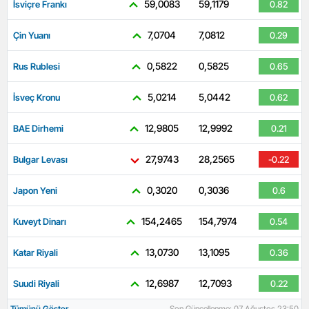
59,0083
59,1179
İsviçre Frankı
0.82
7,0704
7,0812
Çin Yuanı
0.29
0,5822
0,5825
Rus Rublesi
0.65
5,0214
5,0442
İsveç Kronu
0.62
12,9805
12,9992
BAE Dirhemi
0.21
27,9743
28,2565
Bulgar Levası
-0.22
0,3020
0,3036
Japon Yeni
0.6
154,2465
154,7974
Kuveyt Dinarı
0.54
13,0730
13,1095
Katar Riyali
0.36
12,6987
12,7093
Suudi Riyali
0.22
Tümünü Göster
Son Güncellenme: 07 Ağustos 23:50