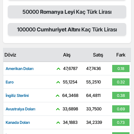
50000
Romanya Leyi
Kaç Türk Lirası
100000
Cumhuriyet Altını
Kaç Türk Lirası
Döviz
Alış
Satış
Fark
47,6787
47,7436
Amerikan Doları
0.18
55,1254
55,2510
Euro
0.32
64,3468
64,4811
İngiliz Sterlini
0.38
33,6898
33,7500
Avustralya Doları
0.69
34,1883
34,2339
Kanada Doları
0.73