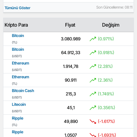
Son Güncellenme: 08:11
Tümünü Göster
Kripto Para
Fiyat
Değişim
Bitcoin
3.080.989
(0.971%)
(TL)
Bitcoin
64.912,33
(0.918%)
(USDT)
Ethereum
1.914,78
(2.28%)
(USDT)
Ethereum
90.911
(2.36%)
(TL)
Bitcoin Cash
215,3
(1.749%)
(USDT)
Litecoin
45,1
(0.356%)
(USDT)
Ripple
49,890
(-1.617%)
(TL)
Ripple
1,0507
(-1.693%)