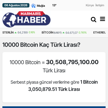
06 Ağustos 2026
13
°
Künye
İletişim
64,2199
0.16%
BITCOIN
ETHEREUM
64.671,07
0.761%
1.
(USDT)
(USDT)
10000
Bitcoin
Kaç Türk Lirası?
30,508,795,100.00
10000 Bitcoin =
Türk Lirası
1 Bitcoin
Serbest piyasa güncel verilerine göre
3,050,879.51 Türk Lirası