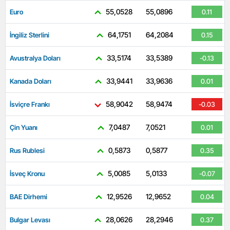
55,0528
55,0896
Euro
0.11
64,1751
64,2084
İngiliz Sterlini
0.15
33,5174
33,5389
Avustralya Doları
-0.13
33,9441
33,9636
Kanada Doları
0.01
58,9042
58,9474
İsviçre Frankı
-0.03
7,0487
7,0521
Çin Yuanı
0.01
0,5873
0,5877
Rus Rublesi
0.35
5,0085
5,0133
İsveç Kronu
-0.07
12,9526
12,9652
BAE Dirhemi
0.04
28,0626
28,2946
Bulgar Levası
0.37