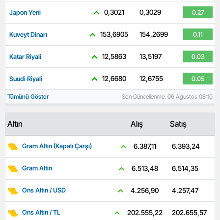
0,3021
0,3029
Japon Yeni
0.27
153,6905
154,2699
Kuveyt Dinarı
0.11
12,5863
13,5197
Katar Riyali
0.03
12,6680
12,6755
Suudi Riyali
0.05
Tümünü Göster
Son Güncellenme: 06 Ağustos 08:10
Altın
Alış
Satış
6.393,24
6.387,11
Gram Altın (Kapalı Çarşı)
6.514,35
6.513,48
Gram Altın
4.257,47
4.256,90
Ons Altın / USD
202.655,57
202.555,22
Ons Altın / TL