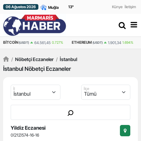
06 Ağustos 2026
13
°
Künye
İletişim
ETHEREUM
LITECOIN
RI
1.901,34
1.694%
44,8
-0.134%
(USDT)
(USDT)
/
Nöbetçi Eczaneler
/
İstanbul
İstanbul Nöbetçi Eczaneler
İl
İlçe
Yildiz Eczanesi
0(212)574-16-16