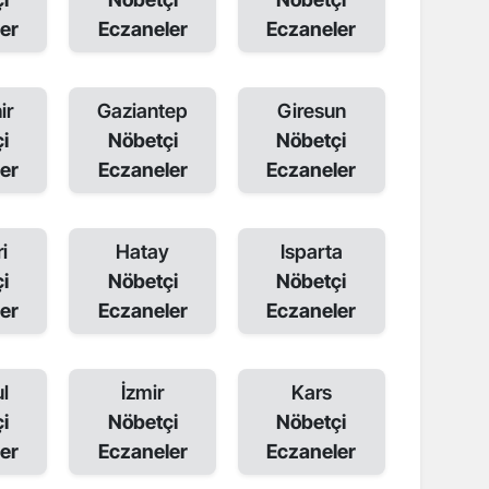
er
Eczaneler
Eczaneler
ir
Gaziantep
Giresun
i
Nöbetçi
Nöbetçi
er
Eczaneler
Eczaneler
i
Hatay
Isparta
i
Nöbetçi
Nöbetçi
er
Eczaneler
Eczaneler
l
İzmir
Kars
i
Nöbetçi
Nöbetçi
er
Eczaneler
Eczaneler