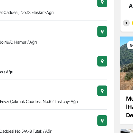
 Ruhsatsız Silahlara
Tamamlandı
A
t Caddesi, No:13 Eleşkirt-Ağrı
1
No:49/C Hamur / Ağrı
G
s / Ağrı
Mu
.Fevzi Çakmak Caddesi, No:62 Taşlıçay-Ağrı
İH
De
Caddesi No:5/A-B Tutak / Ağrı