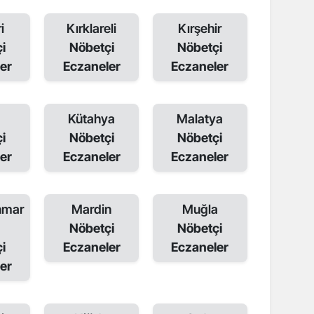
i
Kırklareli
Kırşehir
i
Nöbetçi
Nöbetçi
er
Eczaneler
Eczaneler
a
Kütahya
Malatya
i
Nöbetçi
Nöbetçi
er
Eczaneler
Eczaneler
nmar
Mardin
Muğla
Nöbetçi
Nöbetçi
i
Eczaneler
Eczaneler
er