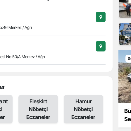
No:46 Merkez / Ağrı
esi No:50/A Merkez / Ağrı
G
ler
zıt
Eleşkirt
Hamur
i
Nöbetçi
Nöbetçi
Bü
er
Eczaneler
Eczaneler
Se