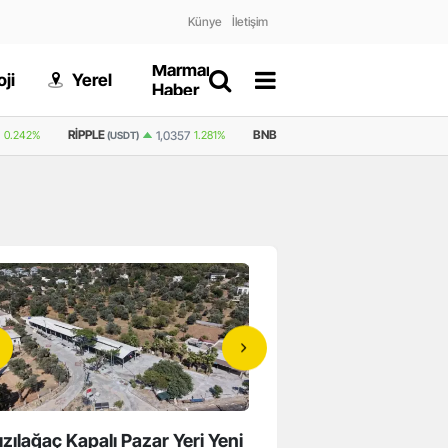
Künye
İletişim
Marmaris
Gizlilik
ji
Yerel
Dünya
Haber
Politikası
BNB
GRAM ALTIN
6.660,55
2,59%
,0357
1.281%
593,3
0.843%
(USDT)
ızılağaç Kapalı Pazar Yeri Yeni
Koku Vadisi’nde Lavant