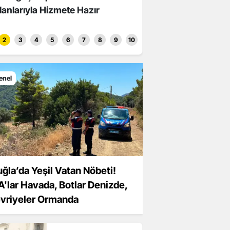
lanlarıyla Hizmete Hazır
Hasadı Şenlikle Başladı
2
3
4
5
6
7
8
9
10
enel
ğla’da Yeşil Vatan Nöbeti!
A'lar Havada, Botlar Denizde,
vriyeler Ormanda