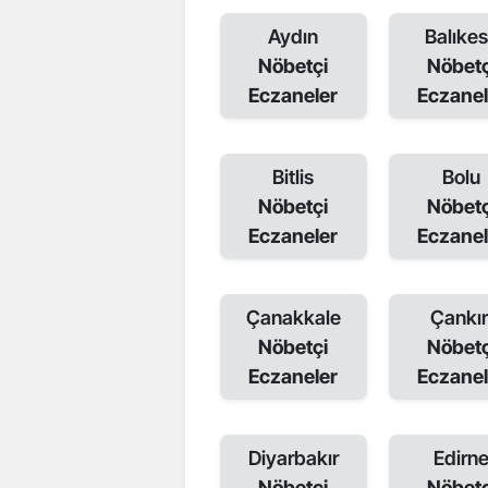
Aydın
Balıkes
Nöbetçi
Nöbetç
Eczaneler
Eczanel
Bitlis
Bolu
Nöbetçi
Nöbetç
Eczaneler
Eczanel
Çanakkale
Çankır
Nöbetçi
Nöbetç
Eczaneler
Eczanel
Diyarbakır
Edirn
Nöbetçi
Nöbetç