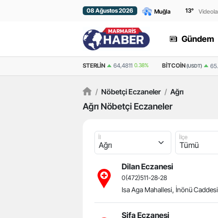
08 Ağustos 2026
13
°
Videola
Gündem
STERLIN
64,4811
0.38%
BITCOIN
ETHEREU
65.036,00
1.186%
(USDT)
/
Nöbetçi Eczaneler
/
Ağrı
Ağrı Nöbetçi Eczaneler
İl
İlçe
Dilan Eczanesi
0(472)511-28-28
Isa Aga Mahallesi, İnönü Caddesi
Bodrum, Da
Şifa Eczanesi