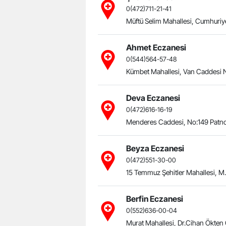
Operasyon:
0(472)711-21-41
Müftü Selim Mahallesi, Cumhuriye
E...
Ahmet Eczanesi
0(544)564-57-48
Kümbet Mahallesi, Van Caddesi 
Deva Eczanesi
0(472)616-16-19
Menderes Caddesi, No:149 Patno
Beyza Eczanesi
0(472)551-30-00
15 Temmuz Şehitler Mahallesi, M
Berfin Eczanesi
0(552)636-00-04
Murat Mahallesi, Dr.Cihan Ökten 