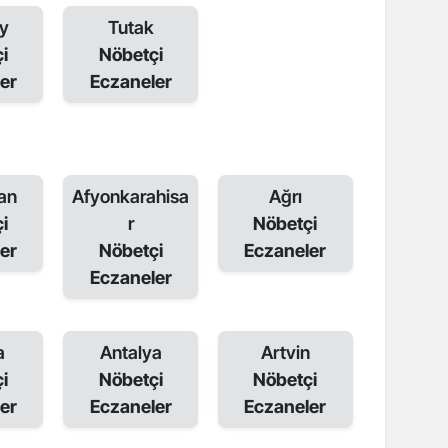
ay
Tutak
i
Nöbetçi
er
Eczaneler
an
Afyonkarahisa
Ağrı
i
r
Nöbetçi
er
Nöbetçi
Eczaneler
Eczaneler
a
Antalya
Artvin
i
Nöbetçi
Nöbetçi
er
Eczaneler
Eczaneler