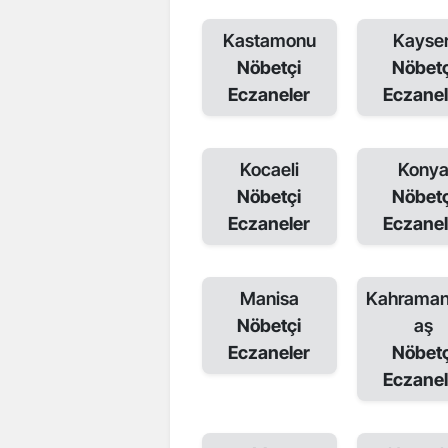
Kastamonu
Kayser
Nöbetçi
Nöbetç
Eczaneler
Eczanel
Kocaeli
Kony
Nöbetçi
Nöbetç
Eczaneler
Eczanel
Manisa
Kahrama
Nöbetçi
aş
Eczaneler
Nöbetç
Eczanel