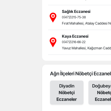
Sağlık Eczanesi
0(472)215-75-38
Fırat Mahallesi, Atalay Caddesi 
Kaya Eczanesi
0(472)216-66-22
Yavuz Mahallesi, Kağızman Cadd
Ağrı İlçeleri Nöbetçi Eczane
Diyadin
Doğubeya
Nöbetçi
Nöbetç
Eczaneler
Eczanel