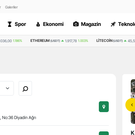
r
Galeriler
Spor
Ekonomi
Magazin
Teknolo
M
LITECOIN
RIPPLE
1.917,78
1.003%
45,5
0.242%
1
(USDT)
(USDT)
(USDT)
, No:36 Diyadin Ağrı
laman ve Milas'ta
Kızılağaçlıların Beklediği 2. Etap
K