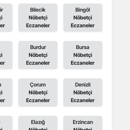
ir
Bilecik
Bingöl
i
Nöbetçi
Nöbetçi
er
Eczaneler
Eczaneler
Burdur
Bursa
i
Nöbetçi
Nöbetçi
er
Eczaneler
Eczaneler
ı
Çorum
Denizli
i
Nöbetçi
Nöbetçi
er
Eczaneler
Eczaneler
e
Elazığ
Erzincan
i
Nöbetçi
Nöbetçi