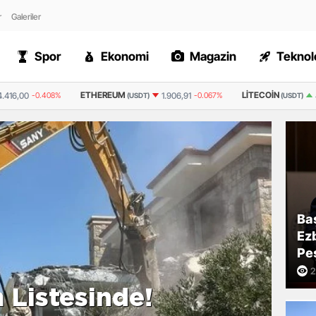
r
Galeriler
Spor
Ekonomi
Magazin
Teknolo
UM
LITECOIN
RIPPLE
1.906,91
-0.067%
45,7
1.085%
(USDT)
(USDT)
(USDT)
Ba
Ezb
Pe
2
Ba