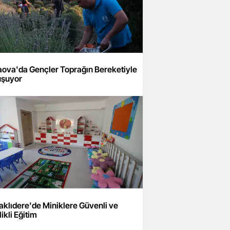
aova'da Gençler Toprağın Bereketiyle
uşuyor
klıdere'de Miniklere Güvenli ve
likli Eğitim