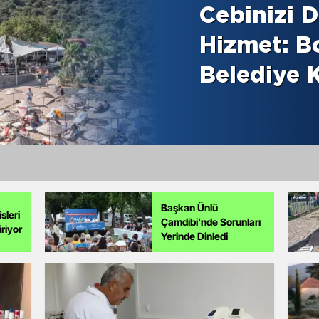
Başkan Ünlü
sleri
Çamdibi'nde Sorunları
iriyor
Yerinde Dinledi