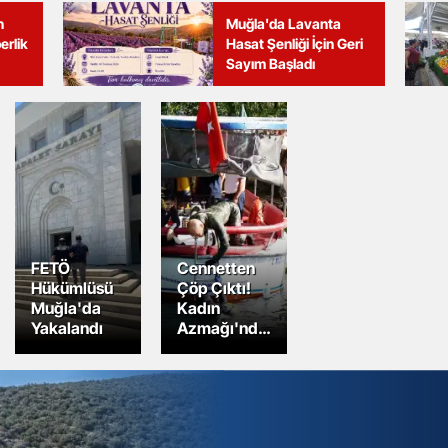
n
Muğla'da Lavanta
erlik
Hasat Şenliği İçin Geri
Sayım Başladı
FETÖ
Cennetten
Hükümlüsü
Çöp Çıktı!
Muğla'da
Kadın
Yakalandı
Azmağı'nda
Dip
Temizliği