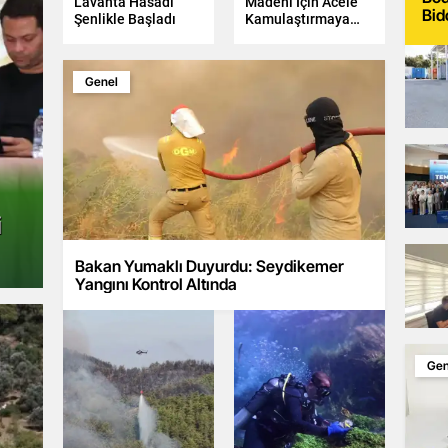
Lavanta Hasadı
Madeni İçin Acele
Bid
Şenlikle Başladı
Kamulaştırmaya
Yargı Engeli
Genel
i
Bakan Yumaklı Duyurdu: Seydikemer
Yangını Kontrol Altında
Gen