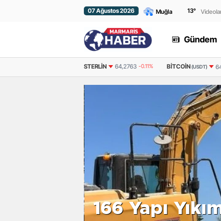
07 Ağustos 2026
13
°
Videola
Gündem
STERLIN
64,2763
-0.11%
BITCOIN
ETHERE
64.416,00
-0.408%
(USDT)
!