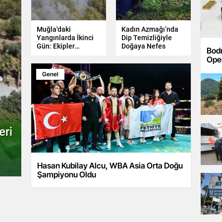
Muğla'daki
Kadın Azmağı’nda
Yangınlarda İkinci
Dip Temizliğiyle
Gün: Ekipler
Doğaya Nefes
Bod
Alarmda
Oper
Kon
Genel
eri
Hasan Kubilay Alcu, WBA Asia Orta Doğu
Şampiyonu Oldu