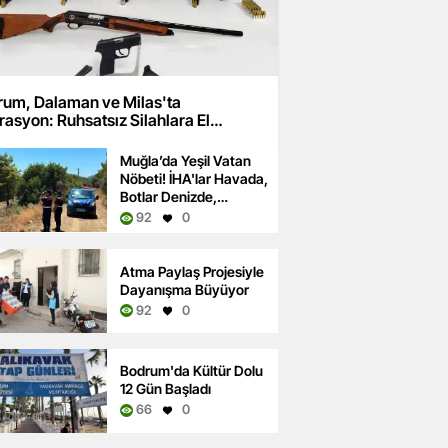
rum, Dalaman ve Milas'ta
asyon: Ruhsatsız Silahlara El
uldu
Muğla’da Yeşil Vatan
Nöbeti! İHA'lar Havada,
Botlar Denizde,
Devriyeler Ormanda
92
0
Atma Paylaş Projesiyle
Dayanışma Büyüyor
92
0
Bodrum'da Kültür Dolu
12 Gün Başladı
66
0