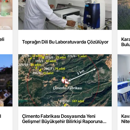
li
Kar
Toprağın Dili Bu Laboratuvarda Çözülüyor
Bul
l
Çimento Fabrikası Dosyasında Yeni
Kava
Gelişme! Büyükşehir Bilirkişi Raporuna
Nite
İtiraz Etti