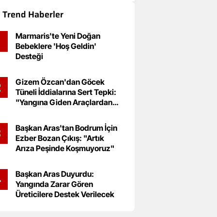
Trend Haberler
Marmaris'te Yeni Doğan
Bebeklere 'Hoş Geldin'
Desteği
Gizem Özcan'dan Göcek
2
Tüneli İddialarına Sert Tepki:
"Yangına Giden Araçlardan
Ücret Alınması Kabul
Edilemez"
Başkan Aras'tan Bodrum İçin
3
Ezber Bozan Çıkış: "Artık
Arıza Peşinde Koşmuyoruz"
Başkan Aras Duyurdu:
4
Yangında Zarar Gören
Üreticilere Destek Verilecek