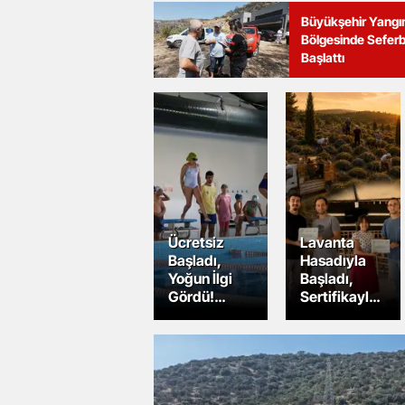
Büyükşehir Yangı
Bölgesinde Seferb
Başlattı
Ücretsiz
Lavanta
Başladı,
Hasadıyla
Yoğun İlgi
Başladı,
Gördü!
Sertifikayla
Yüzme
Tamamlandı
Kursları
Devam
Ediyor