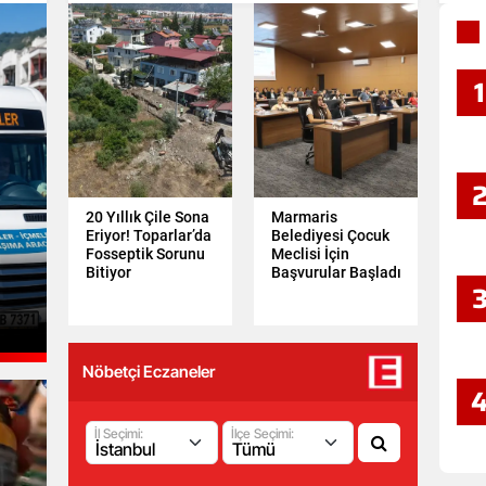
1
20 Yıllık Çile Sona
Marmaris
Eriyor! Toparlar’da
Belediyesi Çocuk
Fosseptik Sorunu
Meclisi İçin
Bitiyor
Başvurular Başladı
Nöbetçi Eczaneler
İl Seçimi:
İlçe Seçimi: