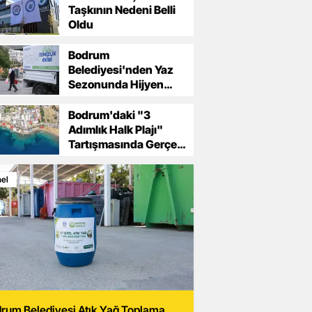
leceğini Birlikte İnşa
Taşkının Nedeni Belli
Oldu
eceğiz"
Bodrum
Belediyesi'nden Yaz
Sezonunda Hijyen
Atağı
Bodrum'daki "3
Adımlık Halk Plajı"
Tartışmasında Gerçek
Sonradan Ortaya Çıktı
el
rum Belediyesi Atık Yağ Toplama