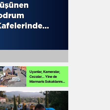
Bodrum'da İki Ayrı
Operasyon: Göçmen
Kaçakçılarına Göz
Açtırılmadı!
Uyarılar, Kameralar,
Cezalar... Yine de
Marmaris Sokaklarını
Çöplüğe Çevirdiler