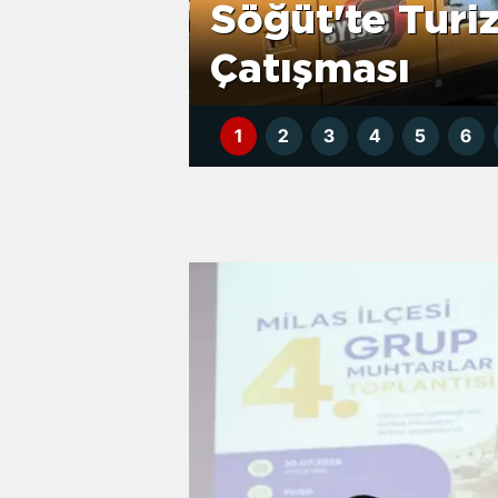
Marmaris’te Z
Zabıta Deneti
1
2
3
4
5
6