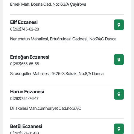
Emek Mah. Bosna Cad. No:163/A Çayirova
Elif Eczanesi
0(262)745-62-28
Nenehatun Mahallesi, Ertuğrulgazi Caddesi, No:74/C Darıca
Erdoğan Eczanesi
0(262)655-65-55
Sırasögütler Mahallesi, 1626-3 Sokak, No:8/A Darıca
Harun Eczanesi
0(262)754-76-17
Diliskelesi Mah.cumhuriyet Cad.no:67/C
Betül Eczanesi
0(262)371-31-00