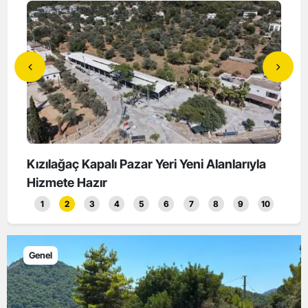
landı
Kızılağaç Kapalı Pazar Yeri Yeni Alanlarıyla
Koku
Hizmete Hazır
Başl
1
2
3
4
5
6
7
8
9
10
Genel