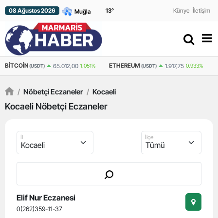
08 Ağustos 2026
13
°
Künye
İletişim
BITCOIN
ETHEREUM
65.012,00
1.051%
1.917,75
0.933%
(USDT)
(USDT)
/
Nöbetçi Eczaneler
/
Kocaeli
Kocaeli Nöbetçi Eczaneler
İl
İlçe
Elif Nur Eczanesi
0(262)359-11-37