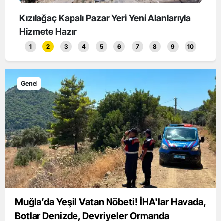
landı
Kızılağaç Kapalı Pazar Yeri Yeni Alanlarıyla
Koku
Hizmete Hazır
Başl
1
2
3
4
5
6
7
8
9
10
Genel
Muğla’da Yeşil Vatan Nöbeti! İHA'lar Havada,
Botlar Denizde, Devriyeler Ormanda