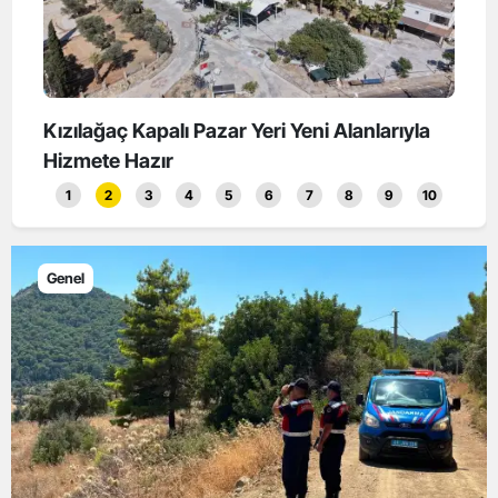
landı
Kızılağaç Kapalı Pazar Yeri Yeni Alanlarıyla
Koku
Hizmete Hazır
Başl
1
2
3
4
5
6
7
8
9
10
Genel