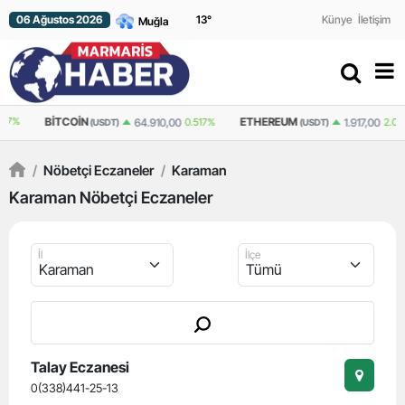
06 Ağustos 2026
13
°
Künye
İletişim
BITCOIN
ETHEREUM
64.910,00
0.517%
1.917,00
2.028%
(USDT)
(USDT)
/
Nöbetçi Eczaneler
/
Karaman
Karaman Nöbetçi Eczaneler
İl
İlçe
Talay Eczanesi
0(338)441-25-13