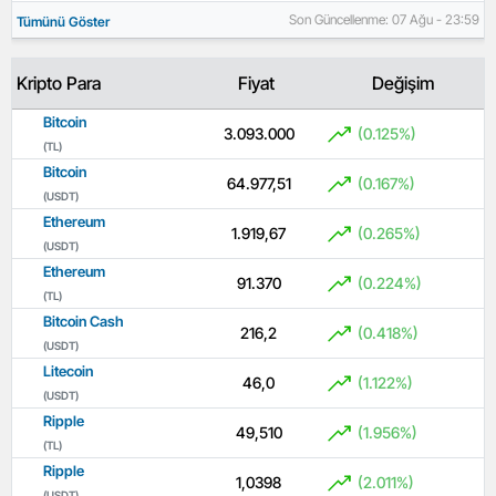
Son Güncellenme: 07 Ağu - 23:59
Tümünü Göster
Kripto Para
Fiyat
Değişim
Bitcoin
3.093.000
(0.125%)
(TL)
Bitcoin
64.977,51
(0.167%)
(USDT)
Ethereum
1.919,67
(0.265%)
(USDT)
Ethereum
91.370
(0.224%)
(TL)
Bitcoin Cash
216,2
(0.418%)
(USDT)
Litecoin
46,0
(1.122%)
(USDT)
Ripple
49,510
(1.956%)
(TL)
Ripple
1,0398
(2.011%)
(USDT)