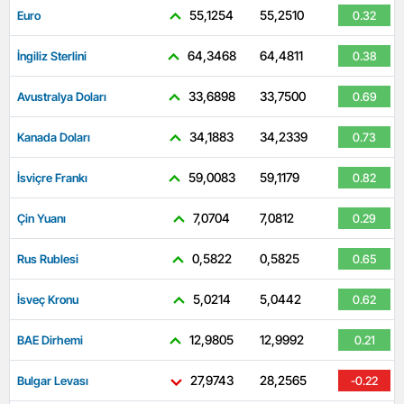
55,1254
55,2510
Euro
0.32
64,3468
64,4811
İngiliz Sterlini
0.38
33,6898
33,7500
Avustralya Doları
0.69
34,1883
34,2339
Kanada Doları
0.73
59,0083
59,1179
İsviçre Frankı
0.82
7,0704
7,0812
Çin Yuanı
0.29
0,5822
0,5825
Rus Rublesi
0.65
5,0214
5,0442
İsveç Kronu
0.62
12,9805
12,9992
BAE Dirhemi
0.21
27,9743
28,2565
Bulgar Levası
-0.22