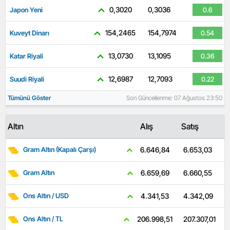
0,3020
0,3036
Japon Yeni
0.6
154,2465
154,7974
Kuveyt Dinarı
0.54
13,0730
13,1095
Katar Riyali
0.36
12,6987
12,7093
Suudi Riyali
0.22
Tümünü Göster
Son Güncellenme: 07 Ağustos 23:50
Altın
Alış
Satış
6.653,03
6.646,84
Gram Altın (Kapalı Çarşı)
6.660,55
6.659,69
Gram Altın
4.342,09
4.341,53
Ons Altın / USD
207.307,01
206.998,51
Ons Altın / TL