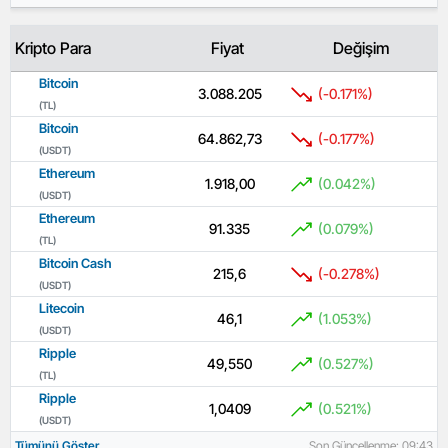
Kripto Para
Fiyat
Değişim
Bitcoin
3.088.205
(-0.171%)
(TL)
Bitcoin
64.862,73
(-0.177%)
(USDT)
Ethereum
1.918,00
(0.042%)
(USDT)
Ethereum
91.335
(0.079%)
(TL)
Bitcoin Cash
215,6
(-0.278%)
(USDT)
Litecoin
46,1
(1.053%)
(USDT)
Ripple
49,550
(0.527%)
(TL)
Ripple
1,0409
(0.521%)
(USDT)
Tümünü Göster
Son Güncellenme: 09:43