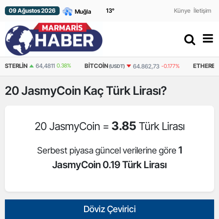
09 Ağustos 2026
13
°
Künye
İletişim
11
0.38%
BITCOIN
ETHEREUM
64.862,73
-0.177%
1.918,00
(USDT)
(USDT)
20
JasmyCoin
Kaç Türk Lirası?
3.85
20 JasmyCoin =
Türk Lirası
1
Serbest piyasa güncel verilerine göre
JasmyCoin 0.19 Türk Lirası
Döviz Çevirici