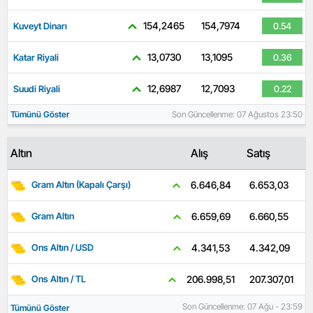
154,2465
154,7974
Kuveyt Dinarı
0.54
13,0730
13,1095
Katar Riyali
0.36
12,6987
12,7093
Suudi Riyali
0.22
Tümünü Göster
Son Güncellenme: 07 Ağustos 23:50
Altın
Alış
Satış
6.653,03
6.646,84
Gram Altın (Kapalı Çarşı)
6.660,55
6.659,69
Gram Altın
4.342,09
4.341,53
Ons Altın / USD
207.307,01
206.998,51
Ons Altın / TL
Son Güncellenme: 07 Ağu - 23:59
Tümünü Göster