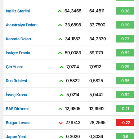
64,3468
64,4811
İngiliz Sterlini
0.38
33,6898
33,7500
Avustralya Doları
0.69
34,1883
34,2339
Kanada Doları
0.73
59,0083
59,1179
İsviçre Frankı
0.82
7,0704
7,0812
Çin Yuanı
0.29
0,5822
0,5825
Rus Rublesi
0.65
5,0214
5,0442
İsveç Kronu
0.62
12,9805
12,9992
BAE Dirhemi
0.21
27,9743
28,2565
Bulgar Levası
-0.22
0,3020
0,3036
Japon Yeni
0.6