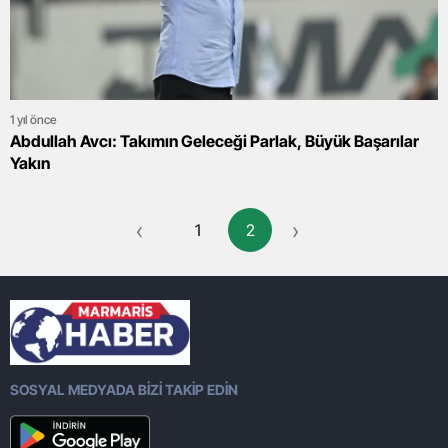
1 yıl önce
Abdullah Avcı: Takımın Geleceği Parlak, Büyük Başarılar
Yakın
‹
›
1
2
SOSYAL MEDYADA BİZİ TAKİP EDİN