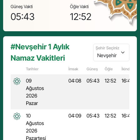
Güneş Vakti
Öğle Vakti
İkindi
05:43
12:52
16
#Nevşehir 1 Aylık
Şehir Seçiniz
Namaz Vakitleri
Tarihler
İmsak
Güneş
Öğle
İkindi
09
04:08
05:43
12:52
16:40
Ağustos
2026
Pazar
10
04:09
05:43
12:52
16:40
Ağustos
2026
Pazartesi