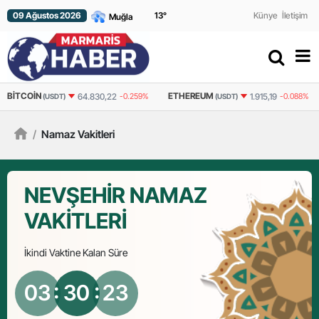
09 Ağustos 2026
13
°
Künye
İletişim
BITCOIN
ETHEREUM
64.830,22
-0.259%
1.915,19
-0.088%
(USDT)
(USDT)
/
Namaz Vakitleri
NEVŞEHIR NAMAZ
VAKİTLERİ
İkindi
Vaktine Kalan Süre
03
: 30 :
22