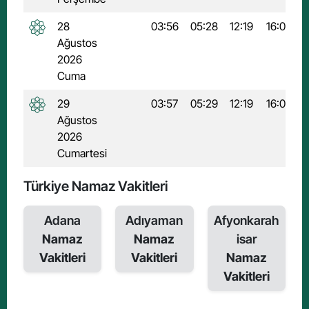
28
03:56
05:28
12:19
16:02
1
Ağustos
2026
Cuma
29
03:57
05:29
12:19
16:01
1
Ağustos
2026
Cumartesi
Türkiye Namaz Vakitleri
Adana
Adıyaman
Afyonkarah
Namaz
Namaz
isar
Vakitleri
Vakitleri
Namaz
Vakitleri