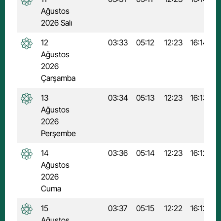
Ağustos
2026 Salı
12
03:33
05:12
12:23
16:14
1
Ağustos
2026
Çarşamba
13
03:34
05:13
12:23
16:13
1
Ağustos
2026
Perşembe
14
03:36
05:14
12:23
16:12
1
Ağustos
2026
Cuma
15
03:37
05:15
12:22
16:12
1
Ağustos