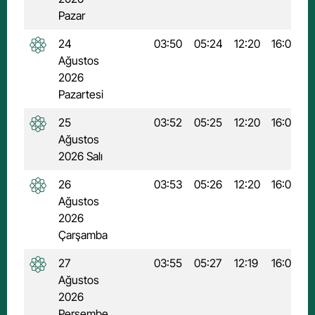
Pazar
24
03:50
05:24
12:20
16:05
1
Ağustos
2026
Pazartesi
25
03:52
05:25
12:20
16:04
1
Ağustos
2026 Salı
26
03:53
05:26
12:20
16:04
1
Ağustos
2026
Çarşamba
27
03:55
05:27
12:19
16:03
1
Ağustos
2026
Perşembe