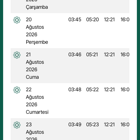
Çarşamba
20
03:45
05:20
12:21
16:08
1
Ağustos
2026
Perşembe
21
03:46
05:21
12:21
16:08
1
Ağustos
2026
Cuma
22
03:48
05:22
12:21
16:07
1
Ağustos
2026
Cumartesi
23
03:49
05:23
12:21
16:06
1
Ağustos
2026