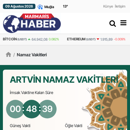
09 Ağustos 2026
13
°
Künye
İletişim
BITCOIN
ETHEREUM
64.942,08
0.082%
1.915,89
-0.009%
(USDT)
(USDT)
/
Namaz Vakitleri
ARTVIN NAMAZ VAKİTLERİ
İmsak
Vaktine Kalan Süre
00
: 48 :
38
Güneş Vakti
Öğle Vakti
İkindi