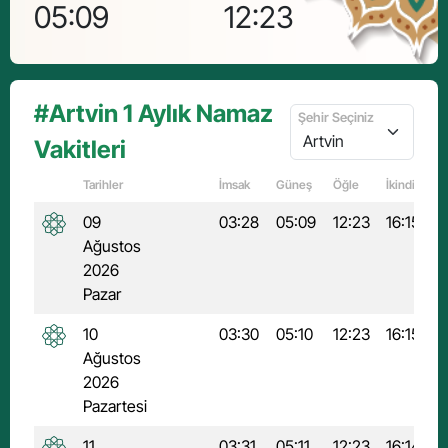
05:09
12:23
16
#Artvin 1 Aylık Namaz
Şehir Seçiniz
Vakitleri
Tarihler
İmsak
Güneş
Öğle
İkindi
A
09
03:28
05:09
12:23
16:15
1
Ağustos
2026
Pazar
10
03:30
05:10
12:23
16:15
1
Ağustos
2026
Pazartesi
11
03:31
05:11
12:23
16:14
1