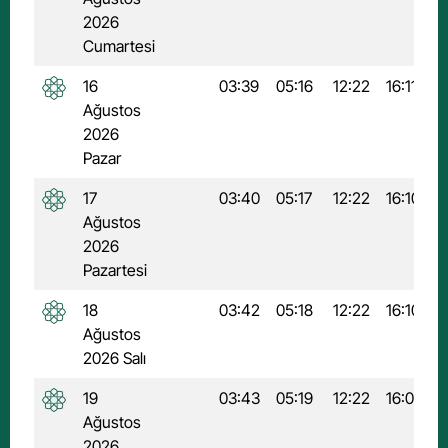
2026
Cumartesi
16
03:39
05:16
12:22
16:11
1
Ağustos
2026
Pazar
17
03:40
05:17
12:22
16:10
1
Ağustos
2026
Pazartesi
18
03:42
05:18
12:22
16:10
1
Ağustos
2026 Salı
19
03:43
05:19
12:22
16:09
1
Ağustos
2026