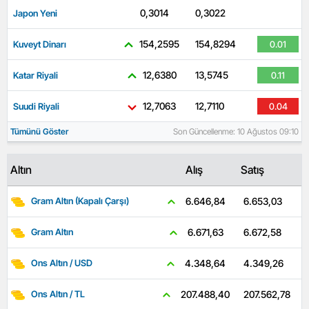
0,3014
0,3022
Japon Yeni
-0.33
154,2595
154,8294
Kuveyt Dinarı
0.01
12,6380
13,5745
Katar Riyali
0.11
12,7063
12,7110
Suudi Riyali
0.04
Tümünü Göster
Son Güncellenme: 10 Ağustos 09:10
Altın
Alış
Satış
6.653,03
6.646,84
Gram Altın (Kapalı Çarşı)
6.672,58
6.671,63
Gram Altın
4.349,26
4.348,64
Ons Altın / USD
207.562,78
207.488,40
Ons Altın / TL