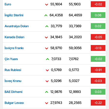
55,1604
55,1903
Euro
-0.02
64,4358
64,4659
İngiliz Sterlini
0.06
33,7179
33,7369
Avustralya Doları
0.02
34,1845
34,2020
Kanada Doları
-0.05
58,9710
59,0056
İsviçre Frankı
-0.13
7,0733
7,0762
Çin Yuanı
-0.02
0,5769
0,5772
Rus Rublesi
-0.91
5,0296
5,0327
İsveç Kronu
-0.03
12,9876
12,9993
BAE Dirhemi
0.03
27,9743
28,2565
Bulgar Levası
-0.22