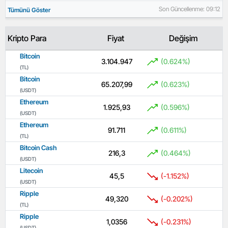
Son Güncellenme: 09:12
Tümünü Göster
Kripto Para
Fiyat
Değişim
Bitcoin
3.104.947
(0.624%)
(TL)
Bitcoin
65.207,99
(0.623%)
(USDT)
Ethereum
1.925,93
(0.596%)
(USDT)
Ethereum
91.711
(0.611%)
(TL)
Bitcoin Cash
216,3
(0.464%)
(USDT)
Litecoin
45,5
(-1.152%)
(USDT)
Ripple
49,320
(-0.202%)
(TL)
Ripple
1,0356
(-0.231%)
(USDT)