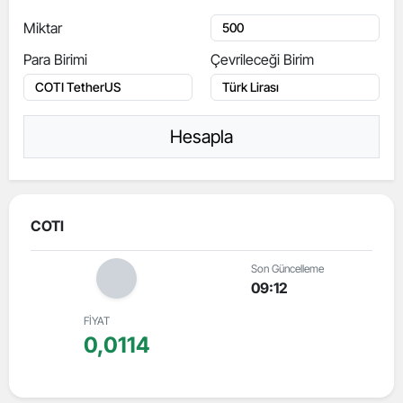
Miktar
Para Birimi
Çevrileceği Birim
Hesapla
COTI
Son Güncelleme
09:12
FİYAT
0,0114