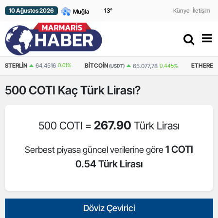
10 Ağustos 2026
13
°
Künye
İletişim
N
64,4516
0.01%
BITCOIN
ETHEREUM
65.077,78
0.445%
(USDT)
(USDT)
500
COTI
Kaç Türk Lirası?
267.90
500 COTI =
Türk Lirası
1 COTI
Serbest piyasa güncel verilerine göre
0.54 Türk Lirası
Döviz Çevirici