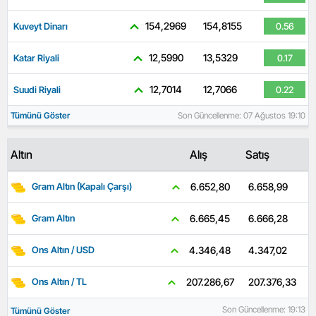
154,2969
154,8155
Kuveyt Dinarı
0.56
12,5990
13,5329
Katar Riyali
0.17
12,7014
12,7066
Suudi Riyali
0.22
Tümünü Göster
Son Güncellenme: 07 Ağustos 19:10
Altın
Alış
Satış
6.658,99
6.652,80
Gram Altın (Kapalı Çarşı)
6.666,28
6.665,45
Gram Altın
4.347,02
4.346,48
Ons Altın / USD
207.376,33
207.286,67
Ons Altın / TL
Son Güncellenme: 19:13
Tümünü Göster