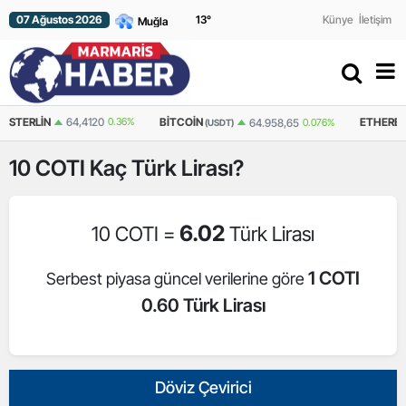
07 Ağustos 2026
13
°
Künye
İletişim
STERLIN
64,4120
0.36%
BITCOIN
ETHERE
64.958,65
0.076%
(USDT)
10
COTI
Kaç Türk Lirası?
6.02
10 COTI =
Türk Lirası
1 COTI
Serbest piyasa güncel verilerine göre
0.60 Türk Lirası
Döviz Çevirici