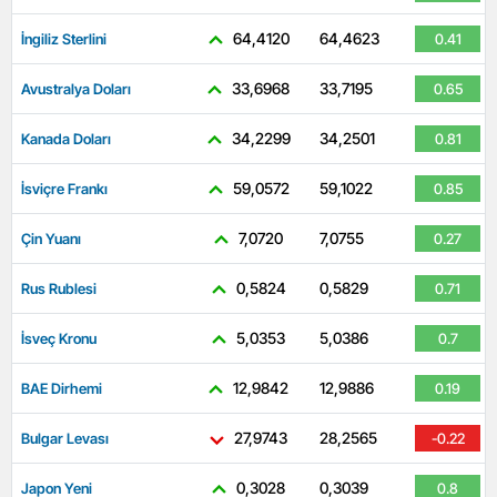
64,4120
64,4623
İngiliz Sterlini
0.41
33,6968
33,7195
Avustralya Doları
0.65
34,2299
34,2501
Kanada Doları
0.81
59,0572
59,1022
İsviçre Frankı
0.85
7,0720
7,0755
Çin Yuanı
0.27
0,5824
0,5829
Rus Rublesi
0.71
5,0353
5,0386
İsveç Kronu
0.7
12,9842
12,9886
BAE Dirhemi
0.19
27,9743
28,2565
Bulgar Levası
-0.22
0,3028
0,3039
Japon Yeni
0.8