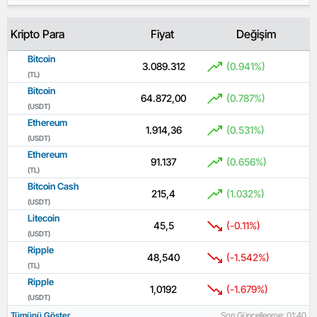
Kripto Para
Fiyat
Değişim
Bitcoin
3.089.312
(0.941%)
(TL)
Bitcoin
64.872,00
(0.787%)
(USDT)
Ethereum
1.914,36
(0.531%)
(USDT)
Ethereum
91.137
(0.656%)
(TL)
Bitcoin Cash
215,4
(1.032%)
(USDT)
Litecoin
45,5
(-0.11%)
(USDT)
Ripple
48,540
(-1.542%)
(TL)
Ripple
1,0192
(-1.679%)
(USDT)
Tümünü Göster
Son Güncellenme: 01:40