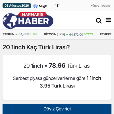
08 Ağustos 2026
13
°
Künye
İletişim
STERLIN
64,4811
0.38%
BITCOIN
ETHEREU
64.872,00
0.787%
(USDT)
20
1inch
Kaç Türk Lirası?
78.96
20 1inch =
Türk Lirası
1 1inch
Serbest piyasa güncel verilerine göre
3.95 Türk Lirası
Döviz Çevirici