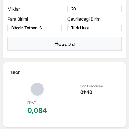
Miktar
Para Birimi
Çevrileceği Birim
Hesapla
1inch
Son Güncelleme
01:40
FİYAT
0,084