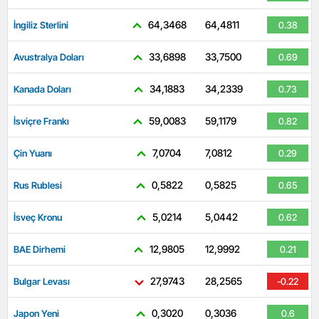
64,3468
64,4811
İngiliz Sterlini
0.38
33,6898
33,7500
Avustralya Doları
0.69
34,1883
34,2339
Kanada Doları
0.73
59,0083
59,1179
İsviçre Frankı
0.82
7,0704
7,0812
Çin Yuanı
0.29
0,5822
0,5825
Rus Rublesi
0.65
5,0214
5,0442
İsveç Kronu
0.62
12,9805
12,9992
BAE Dirhemi
0.21
27,9743
28,2565
Bulgar Levası
-0.22
0,3020
0,3036
Japon Yeni
0.6