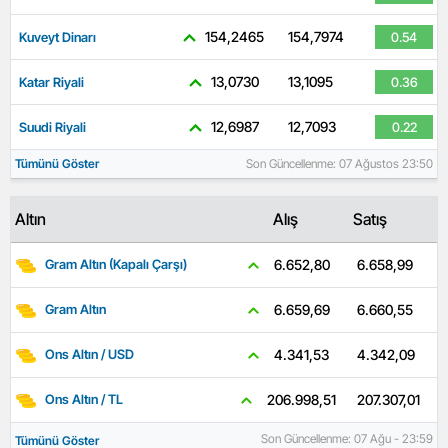
154,2465
154,7974
Kuveyt Dinarı
0.54
13,0730
13,1095
Katar Riyali
0.36
12,6987
12,7093
Suudi Riyali
0.22
Tümünü Göster
Son Güncellenme: 07 Ağustos 23:50
Altın
Alış
Satış
6.658,99
6.652,80
Gram Altın (Kapalı Çarşı)
6.660,55
6.659,69
Gram Altın
4.342,09
4.341,53
Ons Altın / USD
207.307,01
206.998,51
Ons Altın / TL
Son Güncellenme: 07 Ağu - 23:59
Tümünü Göster