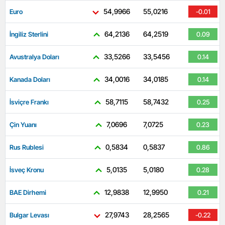
54,9966
55,0216
Euro
-0.01
64,2136
64,2519
İngiliz Sterlini
0.09
33,5266
33,5456
Avustralya Doları
0.14
34,0016
34,0185
Kanada Doları
0.14
58,7115
58,7432
İsviçre Frankı
0.25
7,0696
7,0725
Çin Yuanı
0.23
0,5834
0,5837
Rus Rublesi
0.86
5,0135
5,0180
İsveç Kronu
0.28
12,9838
12,9950
BAE Dirhemi
0.21
27,9743
28,2565
Bulgar Levası
-0.22