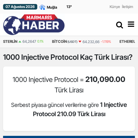
07 Ağustos 2026
13
°
Künye
İletişim
RLIN
64,2647
0.1%
BITCOIN
ETHEREUM
64.232,66
-1.119%
(USDT)
(USDT
1000
Injective Protocol
Kaç Türk Lirası?
210,090.00
1000 Injective Protocol =
Türk Lirası
1 Injective
Serbest piyasa güncel verilerine göre
Protocol 210.09 Türk Lirası