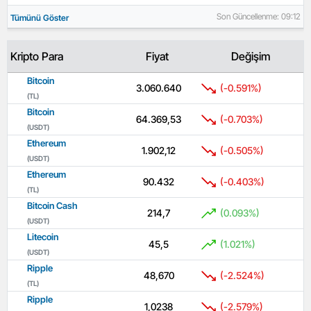
Son Güncellenme: 09:12
Tümünü Göster
Kripto Para
Fiyat
Değişim
Bitcoin
3.060.640
(-0.591%)
(TL)
Bitcoin
64.369,53
(-0.703%)
(USDT)
Ethereum
1.902,12
(-0.505%)
(USDT)
Ethereum
90.432
(-0.403%)
(TL)
Bitcoin Cash
214,7
(0.093%)
(USDT)
Litecoin
45,5
(1.021%)
(USDT)
Ripple
48,670
(-2.524%)
(TL)
Ripple
1,0238
(-2.579%)