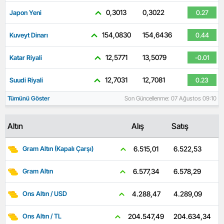
0,3013
0,3022
Japon Yeni
0.27
154,0830
154,6436
Kuveyt Dinarı
0.44
12,5771
13,5079
Katar Riyali
-0.01
12,7031
12,7081
Suudi Riyali
0.23
Tümünü Göster
Son Güncellenme: 07 Ağustos 09:10
Altın
Alış
Satış
6.522,53
6.515,01
Gram Altın (Kapalı Çarşı)
6.578,29
6.577,34
Gram Altın
4.289,09
4.288,47
Ons Altın / USD
204.634,34
204.547,49
Ons Altın / TL