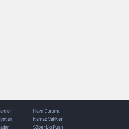
aralar
Hava Durumu
yatları
Namaz Vakitleri
atları
Süper Lig Puan