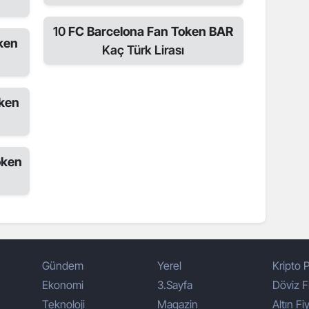
10
FC Barcelona Fan Token BAR
ken
Kaç Türk Lirası
oken
oken
Gündem
Yerel
Kripto P
Ekonomi
3.Sayfa
Döviz Fi
Teknoloji
Magazin
Altın Fiy