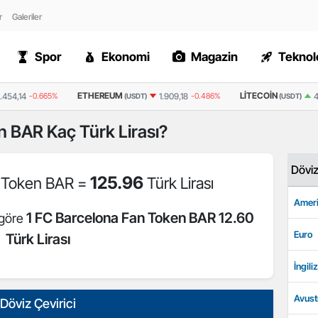
r
Galeriler
Spor
Ekonomi
Magazin
Teknolo
ETHEREUM
LITECOIN
.454,14
-0.665%
1.909,18
-0.486%
4
(USDT)
(USDT)
en BAR
Kaç Türk Lirası?
Dövi
125.96
n Token BAR =
Türk Lirası
Ameri
1 FC Barcelona Fan Token BAR 12.60
 göre
Euro
Türk Lirası
İngiliz
Avust
Döviz Çevirici