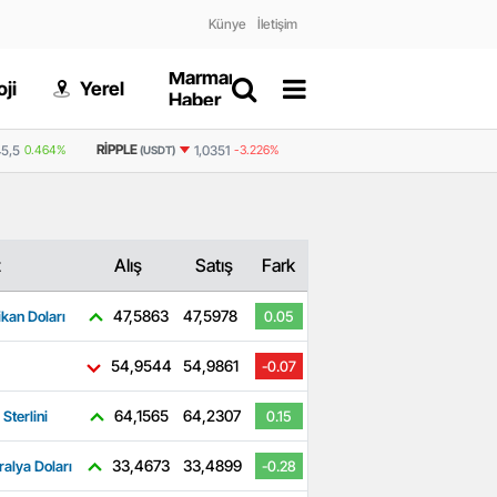
Künye
İletişim
Marmaris
Gizlilik
ji
Yerel
Dünya
Haber
Politikası
RIPPLE
BNB
5,5
0.464%
1,0351
-3.226%
591,1
-1.59%
(USDT)
(USDT)
z
Alış
Satış
Fark
47,5863
47,5978
kan Doları
0.05
54,9544
54,9861
-0.07
64,1565
64,2307
 Sterlini
0.15
33,4673
33,4899
ralya Doları
-0.28