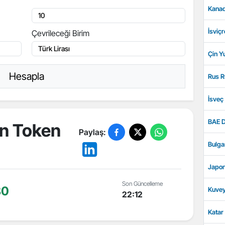
Kanad
İsviçr
Çevrileceği Birim
Çin Y
Hesapla
Rus R
İsveç
BAE D
an Token
Paylaş:
Bulga
Japon
Son Güncelleme
80
Kuvey
22:12
Katar 