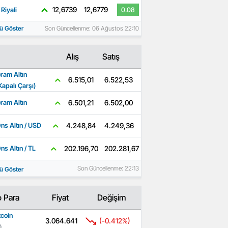
12,6739
12,6779
Riyali
0.08
ü Göster
Son Güncellenme: 06 Ağustos 22:10
Alış
Satış
ram Altın
6.522,53
6.515,01
Kapalı Çarşı)
6.502,00
6.501,21
ram Altın
4.249,36
4.248,84
ns Altın / USD
202.281,67
202.196,70
ns Altın / TL
Son Güncellenme: 22:13
ü Göster
o Para
Fiyat
Değişim
tcoin
3.064.641
(-0.412%)
)