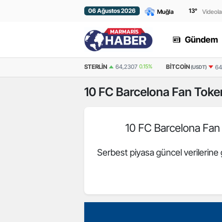
06 Ağustos 2026
13
°
Videola
Gündem
EURO
54,9861
-0.07%
STERLIN
64,2307
0.15%
BITCOIN
64
(USDT)
10
FC Barcelona Fan Tok
10 FC Barcelona Fa
Serbest piyasa güncel verilerine