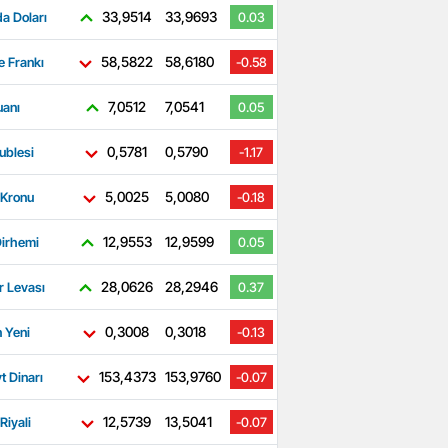
33,9514
33,9693
a Doları
0.03
58,5822
58,6180
e Frankı
-0.58
7,0512
7,0541
uanı
0.05
0,5781
0,5790
ublesi
-1.17
5,0025
5,0080
 Kronu
-0.18
12,9553
12,9599
irhemi
0.05
28,0626
28,2946
r Levası
0.37
0,3008
0,3018
 Yeni
-0.13
153,4373
153,9760
t Dinarı
-0.07
12,5739
13,5041
Riyali
-0.07