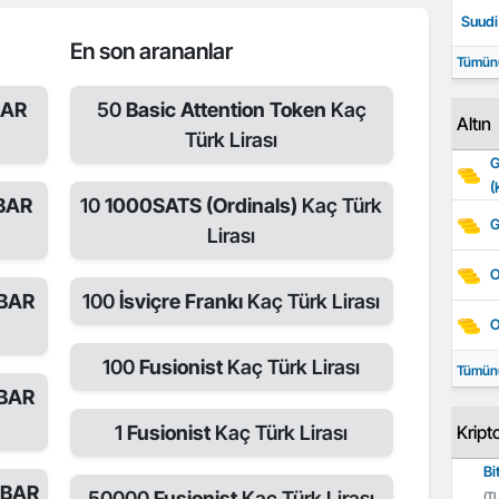
Suudi 
En son arananlar
Tümün
BAR
50
Basic Attention Token
Kaç
Altın
Türk Lirası
G
(
 BAR
10
1000SATS (Ordinals)
Kaç Türk
G
Lirası
O
 BAR
100
İsviçre Frankı
Kaç Türk Lirası
O
100
Fusionist
Kaç Türk Lirası
Tümün
 BAR
1
Fusionist
Kaç Türk Lirası
Kript
Bi
 BAR
50000
Fusionist
Kaç Türk Lirası
(TL