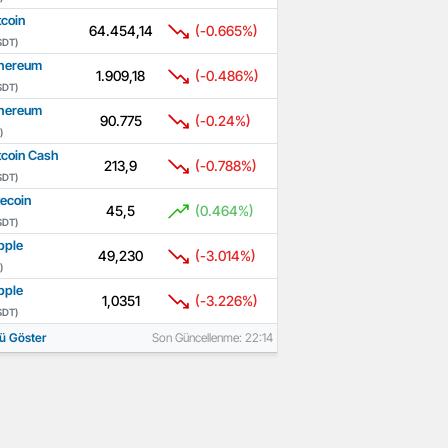
tcoin
64.454,14
(-0.665%)
SDT)
hereum
1.909,18
(-0.486%)
SDT)
hereum
90.775
(-0.24%)
)
tcoin Cash
213,9
(-0.788%)
SDT)
tecoin
45,5
(0.464%)
SDT)
pple
49,230
(-3.014%)
)
pple
1,0351
(-3.226%)
SDT)
ü Göster
Son Güncellenme: 22:14