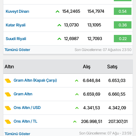
154,2465
154,7974
Kuveyt Dinarı
0.54
13,0730
13,1095
Katar Riyali
0.36
12,6987
12,7093
Suudi Riyali
0.22
Tümünü Göster
Son Güncellenme: 07 Ağustos 23:50
Altın
Alış
Satış
6.653,03
6.646,84
Gram Altın (Kapalı Çarşı)
6.660,55
6.659,69
Gram Altın
4.342,09
4.341,53
Ons Altın / USD
207.307,01
206.998,51
Ons Altın / TL
Son Güncellenme: 07 Ağu - 23:59
Tümünü Göster