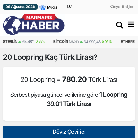
09 Ağustos 2026
13
°
Künye
İletişim
N
64,4811
0.38%
BITCOIN
ETHEREUM
64.990,46
0.031%
(USDT)
(USDT)
20
Loopring
Kaç Türk Lirası?
780.20
20 Loopring =
Türk Lirası
1 Loopring
Serbest piyasa güncel verilerine göre
39.01 Türk Lirası
Döviz Çevirici