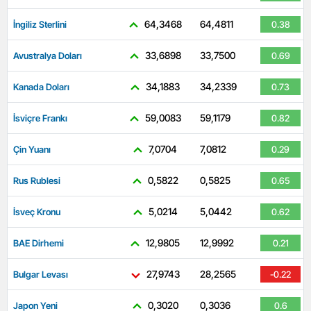
64,3468
64,4811
İngiliz Sterlini
0.38
33,6898
33,7500
Avustralya Doları
0.69
34,1883
34,2339
Kanada Doları
0.73
59,0083
59,1179
İsviçre Frankı
0.82
7,0704
7,0812
Çin Yuanı
0.29
0,5822
0,5825
Rus Rublesi
0.65
5,0214
5,0442
İsveç Kronu
0.62
12,9805
12,9992
BAE Dirhemi
0.21
27,9743
28,2565
Bulgar Levası
-0.22
0,3020
0,3036
Japon Yeni
0.6