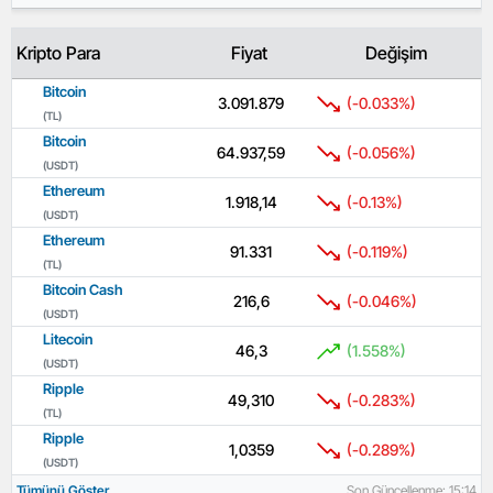
Kripto Para
Fiyat
Değişim
Bitcoin
3.091.879
(-0.033%)
(TL)
Bitcoin
64.937,59
(-0.056%)
(USDT)
Ethereum
1.918,14
(-0.13%)
(USDT)
Ethereum
91.331
(-0.119%)
(TL)
Bitcoin Cash
216,6
(-0.046%)
(USDT)
Litecoin
46,3
(1.558%)
(USDT)
Ripple
49,310
(-0.283%)
(TL)
Ripple
1,0359
(-0.289%)
(USDT)
Tümünü Göster
Son Güncellenme: 15:14