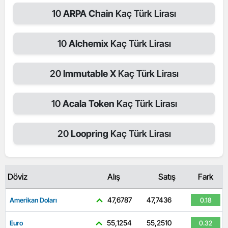
10
ARPA Chain
Kaç Türk Lirası
10
Alchemix
Kaç Türk Lirası
20
Immutable X
Kaç Türk Lirası
10
Acala Token
Kaç Türk Lirası
20
Loopring
Kaç Türk Lirası
Döviz
Alış
Satış
Fark
47,6787
47,7436
Amerikan Doları
0.18
55,1254
55,2510
Euro
0.32