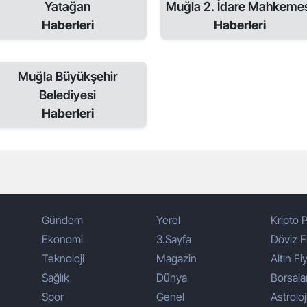
Yatağan
Muğla 2. İdare Mahkeme
Haberleri
Haberleri
Muğla Büyükşehir
Belediyesi
Haberleri
Gündem
Yerel
Kripto P
Ekonomi
3.Sayfa
Döviz Fi
Teknoloji
Magazin
Altın Fiy
Sağlık
Dünya
Borsala
Spor
Genel
Astroloj