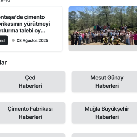
09:46
nteşe’de çimento
brikasının yürütmeyi
rdurma talebi oy
liğiyle reddedildi
nel
08 Ağustos 2025
lar
Çed
Mesut Günay
Haberleri
Haberleri
Çimento Fabrikası
Muğla Büyükşehir
Haberleri
Haberleri