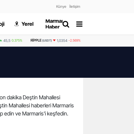
Künye
İletişim
Marmaris
Gizlilik
ji
Yerel
Dünya
Haber
Politikası
RIPPLE
BNB
45,5
0.375%
1,0354
-2.569%
592,3
-0.143%
(USDT)
(USDT)
 son dakika Deştin Mahallesi
eştin Mahallesi haberleri Marmaris
akip edin ve Marmaris'i keşfedin.