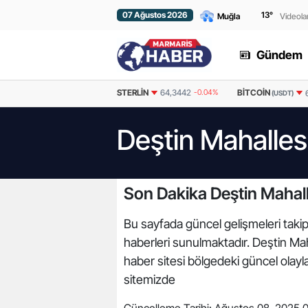
07 Ağustos 2026
13
°
Videola
Gündem
EURO
55,0634
-0.13%
STERLIN
64,3442
-0.04%
BITCOIN
(USDT)
Deştin Mahalles
Son Dakika Deştin Mahall
Bu sayfada güncel gelişmeleri takip 
haberleri sunulmaktadır. Deştin Maha
haber sitesi bölgedeki güncel olaylar
sitemizde