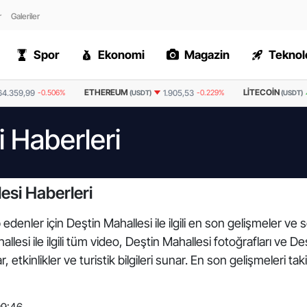
r
Galeriler
Spor
Ekonomi
Magazin
Teknolo
ETHEREUM
LITECOIN
64.359,99
-0.506%
1.905,53
-0.229%
(USDT)
(USDT)
i Haberleri
esi Haberleri
edenler için Deştin Mahallesi ile ilgili en son gelişmeler ve
llesi ile ilgili tüm video, Deştin Mahallesi fotoğrafları ve D
, etkinlikler ve turistik bilgileri sunar. En son gelişmeleri t