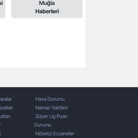
si
Muğla
Haberleri
aralar
Hava Durumu
yatları
Namaz Vakitleri
atları
Süper Lig Puan
r
Durumu
i
Nöbetçi Eczaneler