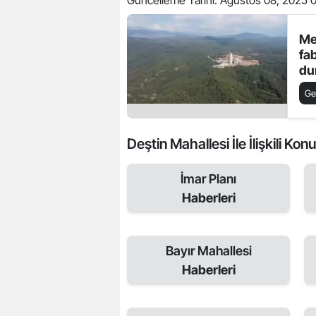
Güncelleme Tarihi:
Ağustos 08, 2025 
Me
fa
du
bir
Ge
Deştin Mahallesi İle İlişkili Konu
İmar Planı
Haberleri
Bayır Mahallesi
Haberleri