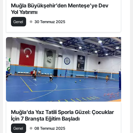
Muğla Büyükşehir’den Menteşe’ye Dev
Yol Yatırımı
Genel
30 Temmuz 2025
Muğla’da Yaz Tatili Sporla Güzel: Çocuklar
İçin 7 Branşta Eğitim Başladı
Genel
08 Temmuz 2025