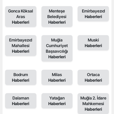
Gonca Köksal
Menteşe
Emirbayezıd
Aras
Belediyesi
Haberleri
Haberleri
Haberleri
Emirbayezıd
Muğla
Muski
Mahallesi
Cumhuriyet
Haberleri
Haberleri
Başsavcılığı
Haberleri
Bodrum
Milas
Ortaca
Haberleri
Haberleri
Haberleri
Dalaman
Yatağan
Muğla 2. İdare
Haberleri
Haberleri
Mahkemesi
Haberleri