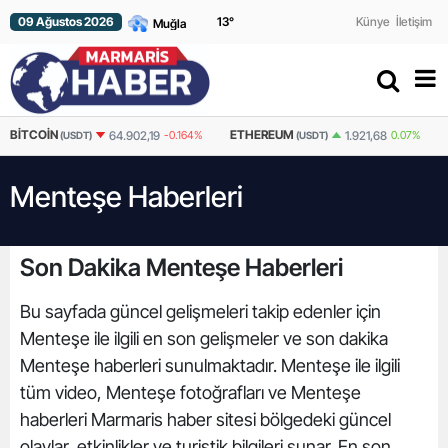
09 Ağustos 2026
13
°
Künye
İletişim
ETHEREUM
LITECOIN
RIPP
1.921,68
0.07%
46,2
1.272%
(USDT)
(USDT)
Menteşe Haberleri
Son Dakika Menteşe Haberleri
Bu sayfada güncel gelişmeleri takip edenler için
Menteşe ile ilgili en son gelişmeler ve son dakika
Menteşe haberleri sunulmaktadır. Menteşe ile ilgili
tüm video, Menteşe fotoğrafları ve Menteşe
haberleri Marmaris haber sitesi bölgedeki güncel
olaylar, etkinlikler ve turistik bilgileri sunar. En son