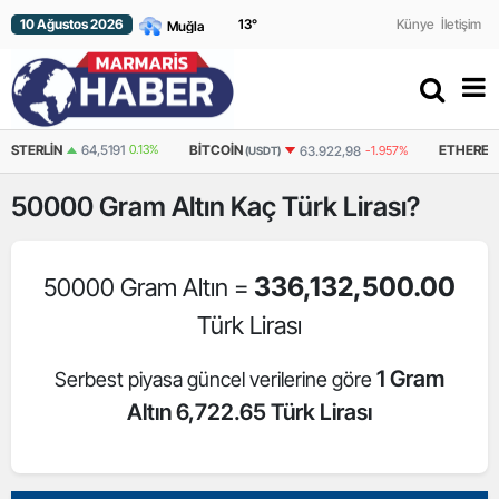
10 Ağustos 2026
13
°
Künye
İletişim
N
64,5191
0.13%
BITCOIN
ETHEREUM
63.922,98
-1.957%
(USDT)
(USDT)
50000
Gram Altın
Kaç Türk Lirası?
336,132,500.00
50000 Gram Altın =
Türk Lirası
1 Gram
Serbest piyasa güncel verilerine göre
Altın 6,722.65 Türk Lirası