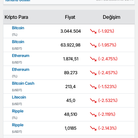
Kripto Para
Fiyat
Değişim
Bitcoin
3.044.504
(-1.92%)
(TL)
Bitcoin
63.922,98
(-1.957%)
(USDT)
Ethereum
1.874,51
(-2.475%)
(USDT)
Ethereum
89.273
(-2.457%)
(TL)
Bitcoin Cash
213,4
(-1.523%)
(USDT)
Litecoin
45,0
(-2.532%)
(USDT)
Ripple
48,510
(-2.119%)
(TL)
Ripple
1,0185
(-2.143%)
(USDT)