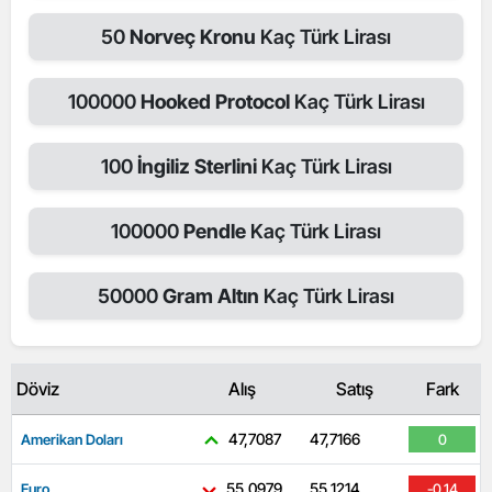
50
Norveç Kronu
Kaç Türk Lirası
100000
Hooked Protocol
Kaç Türk Lirası
100
İngiliz Sterlini
Kaç Türk Lirası
100000
Pendle
Kaç Türk Lirası
50000
Gram Altın
Kaç Türk Lirası
Döviz
Alış
Satış
Fark
47,7087
47,7166
Amerikan Doları
0
55,0979
55,1214
Euro
-0.14