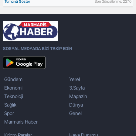
Tümünü Göster
Son Güncellenme: 22:10
SOSYAL MEDYADA BİZİ TAKİP EDİN
Gündem
Yerel
Ekonomi
3.Sayfa
Teknoloji
Magazin
Sağlık
Dünya
Spor
Genel
Marmaris Haber
Kripto Paralar
Hava Durumu