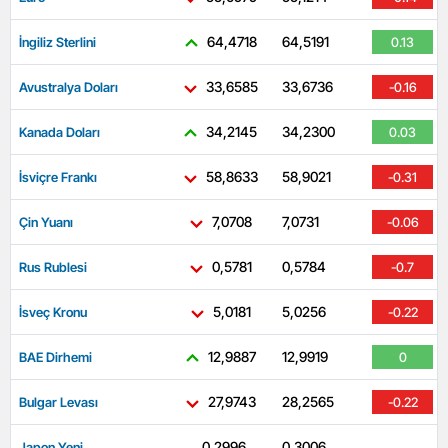
64,4718
64,5191
İngiliz Sterlini
0.13
33,6585
33,6736
Avustralya Doları
-0.16
34,2145
34,2300
Kanada Doları
0.03
58,8633
58,9021
İsviçre Frankı
-0.31
7,0708
7,0731
Çin Yuanı
-0.06
0,5781
0,5784
Rus Rublesi
-0.7
5,0181
5,0256
İsveç Kronu
-0.22
12,9887
12,9919
BAE Dirhemi
0
27,9743
28,2565
Bulgar Levası
-0.22
0,2996
0,3006
Japon Yeni
-0.89