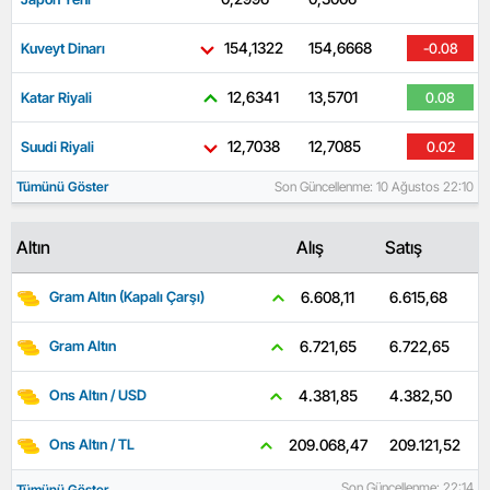
154,1322
154,6668
Kuveyt Dinarı
-0.08
12,6341
13,5701
Katar Riyali
0.08
12,7038
12,7085
Suudi Riyali
0.02
Tümünü Göster
Son Güncellenme: 10 Ağustos 22:10
Altın
Alış
Satış
6.615,68
6.608,11
Gram Altın (Kapalı Çarşı)
6.722,65
6.721,65
Gram Altın
4.382,50
4.381,85
Ons Altın / USD
209.121,52
209.068,47
Ons Altın / TL
Son Güncellenme: 22:14
Tümünü Göster