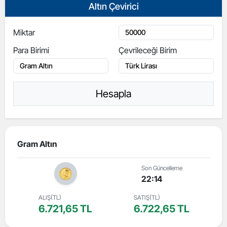
Altın Çevirici
Miktar
Para Birimi
Çevrileceği Birim
Hesapla
Gram Altın
Son Güncelleme
22:14
ALIŞ(TL)
SATIŞ(TL)
6.721,65 TL
6.722,65 TL