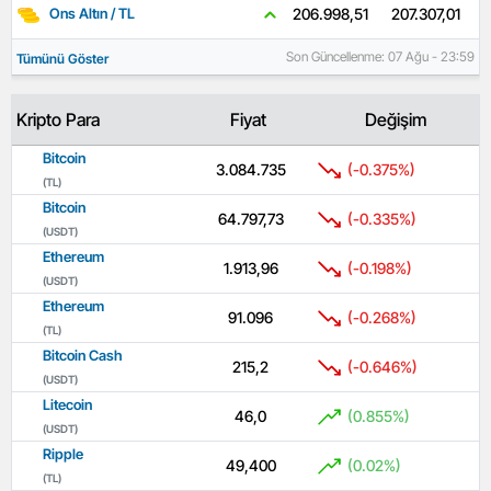
207.307,01
206.998,51
Ons Altın / TL
Son Güncellenme: 07 Ağu - 23:59
Tümünü Göster
Kripto Para
Fiyat
Değişim
Bitcoin
3.084.735
(-0.375%)
(TL)
Bitcoin
64.797,73
(-0.335%)
(USDT)
Ethereum
1.913,96
(-0.198%)
(USDT)
Ethereum
91.096
(-0.268%)
(TL)
Bitcoin Cash
215,2
(-0.646%)
(USDT)
Litecoin
46,0
(0.855%)
(USDT)
Ripple
49,400
(0.02%)
(TL)