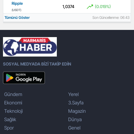
Ripple
1,0374
(0.019%)
(USDT)
Tümünü Göster
Son Güncellenme: 06:43
SOSYAL MEDYADA BİZİ TAKİP EDİN
Gündem
Yerel
Ekonomi
3.Sayfa
Teknoloji
Magazin
Sağlık
Dünya
Spor
Genel