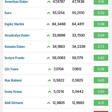
47,6787
47,7436
Amerikan Doları
0.18
55,1254
55,2510
Euro
0.32
64,3468
64,4811
İngiliz Sterlini
0.38
33,6898
33,7500
Avustralya Doları
0.69
34,1883
34,2339
Kanada Doları
0.73
59,0083
59,1179
İsviçre Frankı
0.82
7,0704
7,0812
Çin Yuanı
0.29
0,5822
0,5825
Rus Rublesi
0.65
5,0214
5,0442
İsveç Kronu
0.62
12,9805
12,9992
BAE Dirhemi
0.21