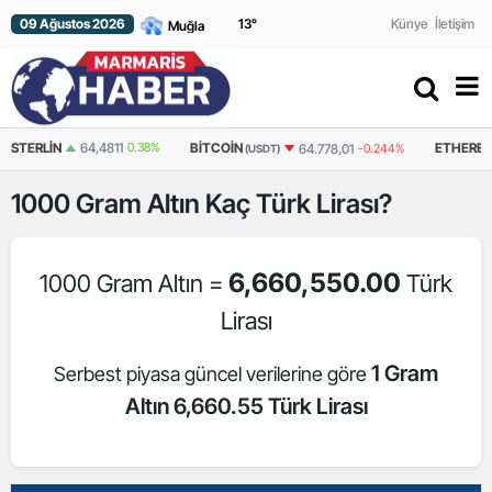
09 Ağustos 2026
13
°
Künye
İletişim
STERLIN
64,4811
0.38%
BITCOIN
ETHERE
64.778,01
-0.244%
(USDT)
1000
Gram Altın
Kaç Türk Lirası?
6,660,550.00
1000 Gram Altın =
Türk
Lirası
1 Gram
Serbest piyasa güncel verilerine göre
Altın 6,660.55 Türk Lirası