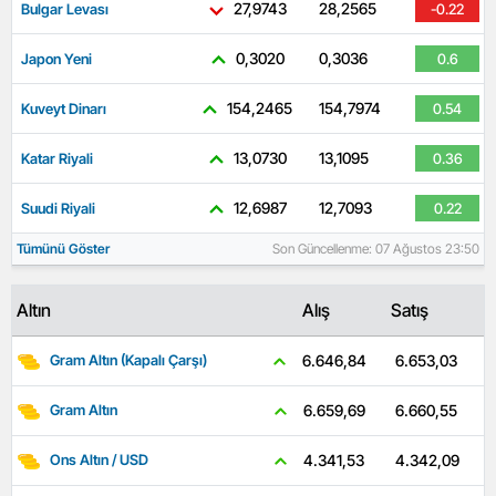
27,9743
28,2565
Bulgar Levası
-0.22
0,3020
0,3036
Japon Yeni
0.6
154,2465
154,7974
Kuveyt Dinarı
0.54
13,0730
13,1095
Katar Riyali
0.36
12,6987
12,7093
Suudi Riyali
0.22
Tümünü Göster
Son Güncellenme: 07 Ağustos 23:50
Altın
Alış
Satış
6.653,03
6.646,84
Gram Altın (Kapalı Çarşı)
6.660,55
6.659,69
Gram Altın
4.342,09
4.341,53
Ons Altın / USD