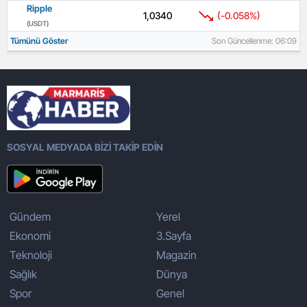
Ripple
1,0340
(-0.058%)
(USDT)
Tümünü Göster
Son Güncellenme: 06:09
SOSYAL MEDYADA BİZİ TAKİP EDİN
Gündem
Yerel
Ekonomi
3.Sayfa
Teknoloji
Magazin
Sağlık
Dünya
Spor
Genel