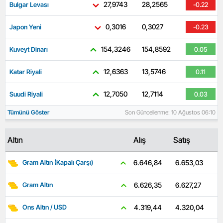
27,9743
28,2565
Bulgar Levası
-0.22
0,3016
0,3027
Japon Yeni
-0.23
154,3246
154,8592
Kuveyt Dinarı
0.05
12,6363
13,5746
Katar Riyali
0.11
12,7050
12,7114
Suudi Riyali
0.03
Tümünü Göster
Son Güncellenme: 10 Ağustos 06:10
Altın
Alış
Satış
6.653,03
6.646,84
Gram Altın (Kapalı Çarşı)
6.627,27
6.626,35
Gram Altın
4.320,04
4.319,44
Ons Altın / USD