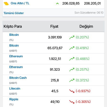
206.205,01
206.028,65
Ons Altın / TL
Son Güncellenme: 06:10
Tümünü Göster
Kripto Para
Fiyat
Değişim
Bitcoin
3.091.109
(0.207%)
(TL)
Bitcoin
65.073,67
(0.419%)
(USDT)
Ethereum
1.922,51
(0.466%)
(USDT)
Ethereum
91.323
(0.257%)
(TL)
Bitcoin Cash
215,8
(0.372%)
(USDT)
Litecoin
45,5
(-0.937%)
(USDT)
Ripple
49,110
(-0.305%)
(TL)