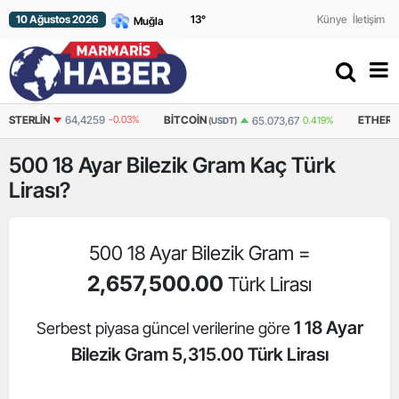
10 Ağustos 2026
13
°
Künye
İletişim
N
64,4259
-0.03%
BITCOIN
ETHEREUM
65.073,67
0.419%
(USDT)
(USDT)
500
18 Ayar Bilezik Gram
Kaç Türk
Lirası?
500 18 Ayar Bilezik Gram =
2,657,500.00
Türk Lirası
1 18 Ayar
Serbest piyasa güncel verilerine göre
Bilezik Gram 5,315.00 Türk Lirası