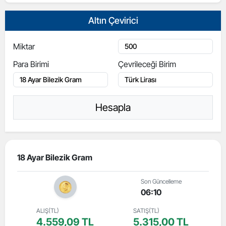
Altın Çevirici
Miktar
Para Birimi
Çevrileceği Birim
Hesapla
18 Ayar Bilezik Gram
Son Güncelleme
06:10
ALIŞ(TL)
SATIŞ(TL)
4.559,09 TL
5.315,00 TL