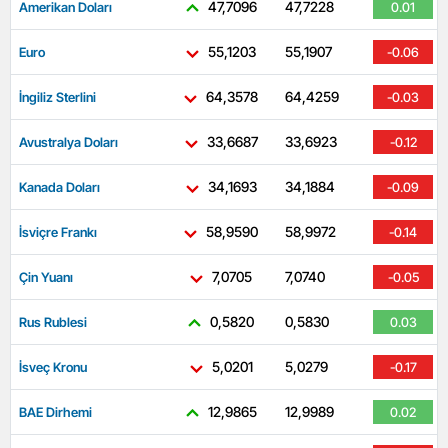
47,7096
47,7228
Amerikan Doları
0.01
55,1203
55,1907
Euro
-0.06
64,3578
64,4259
İngiliz Sterlini
-0.03
33,6687
33,6923
Avustralya Doları
-0.12
34,1693
34,1884
Kanada Doları
-0.09
58,9590
58,9972
İsviçre Frankı
-0.14
7,0705
7,0740
Çin Yuanı
-0.05
0,5820
0,5830
Rus Rublesi
0.03
5,0201
5,0279
İsveç Kronu
-0.17
12,9865
12,9989
BAE Dirhemi
0.02