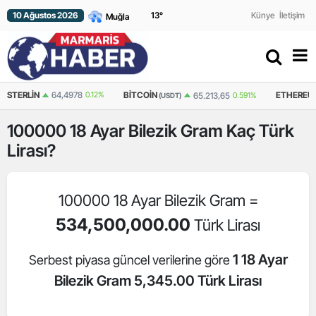
10 Ağustos 2026
13
°
Künye
İletişim
64,4978
0.12%
BITCOIN
ETHEREUM
65.213,65
0.591%
1
(USDT)
(USDT)
100000
18 Ayar Bilezik Gram
Kaç Türk
Lirası?
100000 18 Ayar Bilezik Gram =
534,500,000.00
Türk Lirası
1 18 Ayar
Serbest piyasa güncel verilerine göre
Bilezik Gram 5,345.00 Türk Lirası