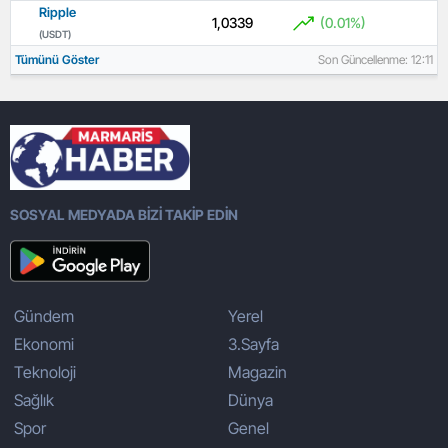
Ripple
1,0339
(0.01%)
(USDT)
Tümünü Göster
Son Güncellenme: 12:11
SOSYAL MEDYADA BİZİ TAKİP EDİN
Gündem
Yerel
Ekonomi
3.Sayfa
Teknoloji
Magazin
Sağlık
Dünya
Spor
Genel