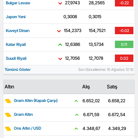
27,9743
28,2565
Bulgar Levası
-0.22
0,3008
0,3015
Japon Yeni
-0.56
154,2373
154,7521
Kuveyt Dinarı
-0.02
12,6386
13,5734
Katar Riyali
0.11
12,7056
12,7078
Suudi Riyali
0.02
Tümünü Göster
Son Güncellenme: 10 Ağustos 12:10
Altın
Alış
Satış
6.658,22
6.652,02
Gram Altın (Kapalı Çarşı)
6.672,54
6.671,59
Gram Altın
4.349,29
4.348,67
Ons Altın / USD