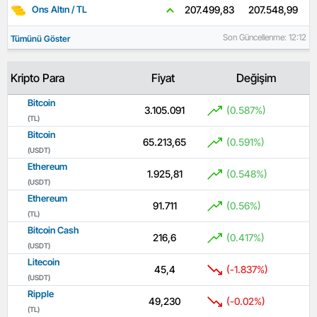
207.548,99
207.499,83
Ons Altın / TL
Son Güncellenme: 12:12
Tümünü Göster
Kripto Para
Fiyat
Değişim
Bitcoin
3.105.091
(0.587%)
(TL)
Bitcoin
65.213,65
(0.591%)
(USDT)
Ethereum
1.925,81
(0.548%)
(USDT)
Ethereum
91.711
(0.56%)
(TL)
Bitcoin Cash
216,6
(0.417%)
(USDT)
Litecoin
45,4
(-1.837%)
(USDT)
Ripple
49,230
(-0.02%)
(TL)