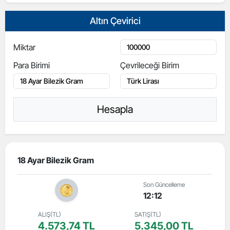
Altın Çevirici
Miktar
Para Birimi
Çevrileceği Birim
Hesapla
18 Ayar Bilezik Gram
Son Güncelleme
12:12
ALIŞ(TL)
SATIŞ(TL)
4.573,74 TL
5.345,00 TL