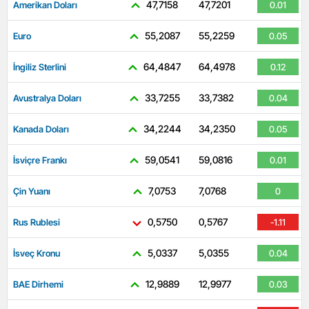
47,7158
47,7201
Amerikan Doları
0.01
55,2087
55,2259
Euro
0.05
64,4847
64,4978
İngiliz Sterlini
0.12
33,7255
33,7382
Avustralya Doları
0.04
34,2244
34,2350
Kanada Doları
0.05
59,0541
59,0816
İsviçre Frankı
0.01
7,0753
7,0768
Çin Yuanı
0
0,5750
0,5767
Rus Rublesi
-1.11
5,0337
5,0355
İsveç Kronu
0.04
12,9889
12,9977
BAE Dirhemi
0.03