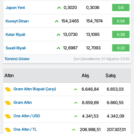
0,3020
0,3036
Japon Yeni
0.6
154,2465
154,7974
Kuveyt Dinarı
0.54
13,0730
13,1095
Katar Riyali
0.36
12,6987
12,7093
Suudi Riyali
0.22
Tümünü Göster
Son Güncellenme: 07 Ağustos 23:50
Altın
Alış
Satış
6.653,03
6.646,84
Gram Altın (Kapalı Çarşı)
6.660,55
6.659,69
Gram Altın
4.342,09
4.341,53
Ons Altın / USD
207.307,01
206.998,51
Ons Altın / TL