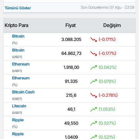
Son Güncellenme: 07 Ağu - 23:59
Tümünü Göster
Kripto Para
Fiyat
Değişim
Bitcoin
3.088.205
(-0.171%)
(TL)
Bitcoin
64.862,73
(-0.177%)
(USDT)
Ethereum
1.918,00
(0.042%)
(USDT)
Ethereum
91.335
(0.079%)
(TL)
Bitcoin Cash
215,6
(-0.278%)
(USDT)
Litecoin
46,1
(1.053%)
(USDT)
Ripple
49,550
(0.527%)
(TL)
Ripple
1,0409
(0.521%)