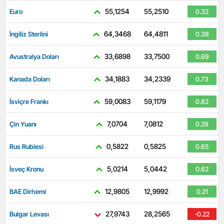
55,1254
55,2510
Euro
0.32
64,3468
64,4811
İngiliz Sterlini
0.38
33,6898
33,7500
Avustralya Doları
0.69
34,1883
34,2339
Kanada Doları
0.73
59,0083
59,1179
İsviçre Frankı
0.82
7,0704
7,0812
Çin Yuanı
0.29
0,5822
0,5825
Rus Rublesi
0.65
5,0214
5,0442
İsveç Kronu
0.62
12,9805
12,9992
BAE Dirhemi
0.21
27,9743
28,2565
Bulgar Levası
-0.22