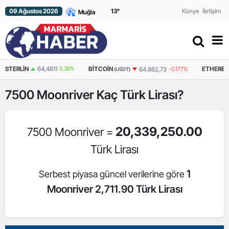
09 Ağustos 2026
13
°
Künye
İletişim
64,4811
0.38%
BITCOIN
ETHEREUM
64.862,73
-0.177%
(USDT)
(USDT)
7500
Moonriver
Kaç Türk Lirası?
20,339,250.00
7500 Moonriver =
Türk Lirası
1
Serbest piyasa güncel verilerine göre
Moonriver 2,711.90 Türk Lirası