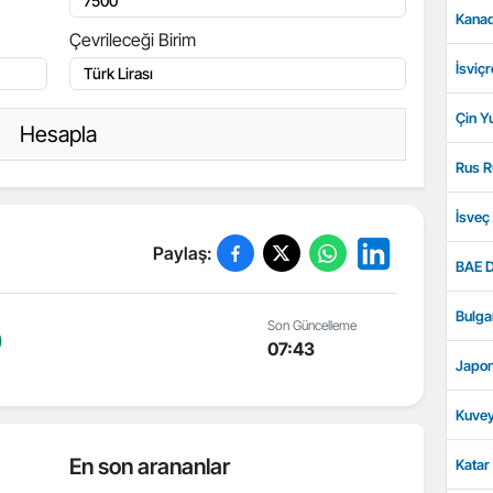
Kanad
Çevrileceği Birim
İsviçr
Çin Y
Hesapla
Rus R
İsveç
Paylaş:
BAE D
Bulga
Son Güncelleme
9
07:43
Japon
Kuvey
En son arananlar
Katar 