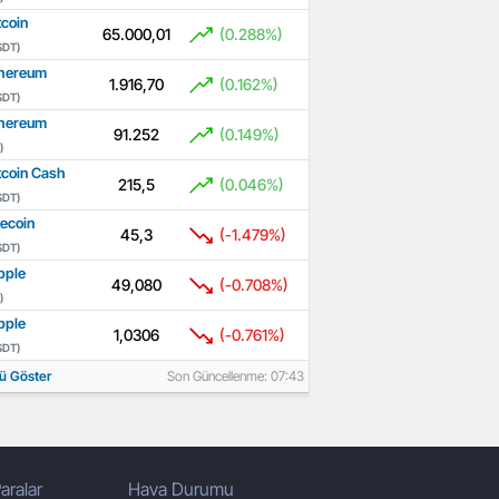
tcoin
65.000,01
(0.288%)
SDT)
hereum
1.916,70
(0.162%)
SDT)
hereum
91.252
(0.149%)
)
tcoin Cash
215,5
(0.046%)
SDT)
tecoin
45,3
(-1.479%)
SDT)
pple
49,080
(-0.708%)
)
pple
1,0306
(-0.761%)
SDT)
ü Göster
Son Güncellenme: 07:43
aralar
Hava Durumu