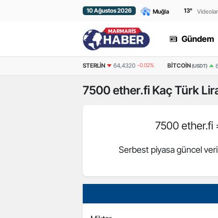
10 Ağustos 2026
13
°
Videolar
Gündem
EURO
55,1828
-0.07%
STERLIN
64,4320
-0.02%
BITCOIN
(USDT)
7500
ether.fi
Kaç Türk Lir
7500 ether.fi
Serbest piyasa güncel veri