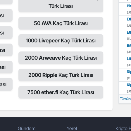
Türk Lirası
Bi
(U
sı
Et
50
AVA
Kaç Türk Lirası
(U
sı
Et
(TL
1000
Livepeer
Kaç Türk Lirası
Bi
ası
(U
2000
Arweave
Kaç Türk Lirası
Li
(U
ası
Ri
2000
Ripple
Kaç Türk Lirası
(TL
ası
Ri
7500
ether.fi
Kaç Türk Lirası
(U
Tümün
Gündem
Yerel
Kripto P