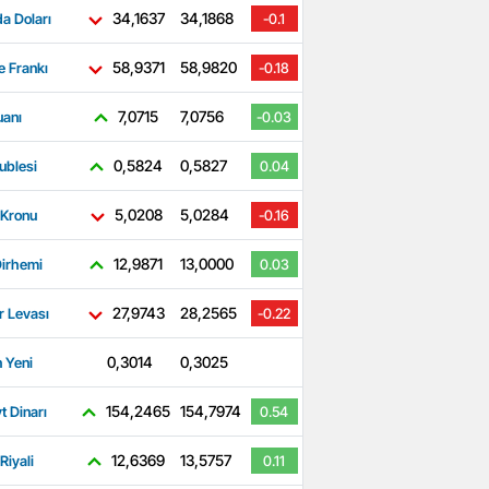
34,1637
34,1868
a Doları
-0.1
58,9371
58,9820
e Frankı
-0.18
7,0715
7,0756
uanı
-0.03
0,5824
0,5827
ublesi
0.04
5,0208
5,0284
 Kronu
-0.16
12,9871
13,0000
irhemi
0.03
27,9743
28,2565
r Levası
-0.22
0,3014
0,3025
 Yeni
-0.3
154,2465
154,7974
t Dinarı
0.54
12,6369
13,5757
Riyali
0.11