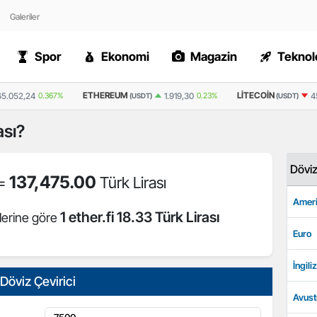
Galeriler
Spor
Ekonomi
Magazin
Teknolo
ETHEREUM
LITECOIN
65.052,24
0.367%
1.919,30
0.23%
4
(USDT)
(USDT)
ası?
Dövi
137,475.00
 =
Türk Lirası
Ameri
1 ether.fi 18.33 Türk Lirası
lerine göre
Euro
İngiliz
Döviz Çevirici
Avust