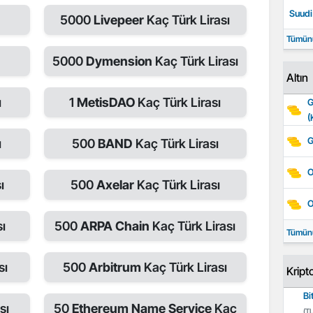
Suudi 
5000
Livepeer
Kaç Türk Lirası
Tümün
ı
5000
Dymension
Kaç Türk Lirası
Altın
ı
1
MetisDAO
Kaç Türk Lirası
G
(
G
ı
500
BAND
Kaç Türk Lirası
O
ı
500
Axelar
Kaç Türk Lirası
O
ı
500
ARPA Chain
Kaç Türk Lirası
Tümün
sı
500
Arbitrum
Kaç Türk Lirası
Kript
Bi
sı
50
Ethereum Name Service
Kaç
(TL