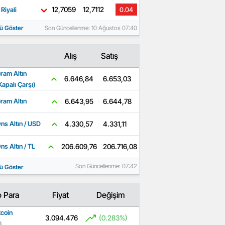
12,7059
12,7112
Riyali
0.04
ü Göster
Son Güncellenme: 10 Ağustos 07:40
Alış
Satış
ram Altın
6.653,03
6.646,84
Kapalı Çarşı)
6.644,78
6.643,95
ram Altın
4.331,11
4.330,57
ns Altın / USD
206.716,08
206.609,76
ns Altın / TL
Son Güncellenme: 07:42
ü Göster
o Para
Fiyat
Değişim
tcoin
3.094.476
(0.283%)
)