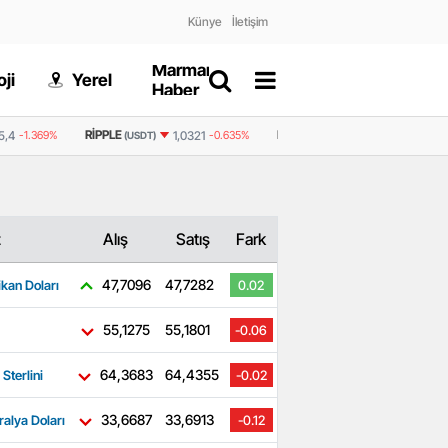
Künye
İletişim
Marmaris
Gizlilik
ji
Yerel
Dünya
Haber
Politikası
RIPPLE
BNB
5,4
-1.369%
1,0321
-0.635%
602,9
0.246%
(USDT)
(USDT)
z
Alış
Satış
Fark
47,7096
47,7282
kan Doları
0.02
55,1275
55,1801
-0.06
64,3683
64,4355
 Sterlini
-0.02
33,6687
33,6913
ralya Doları
-0.12