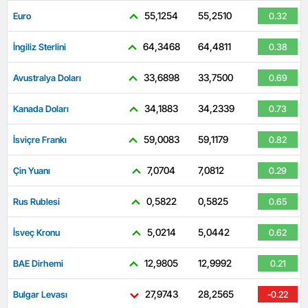
55,1254
55,2510
Euro
0.32
64,3468
64,4811
İngiliz Sterlini
0.38
33,6898
33,7500
Avustralya Doları
0.69
34,1883
34,2339
Kanada Doları
0.73
59,0083
59,1179
İsviçre Frankı
0.82
7,0704
7,0812
Çin Yuanı
0.29
0,5822
0,5825
Rus Rublesi
0.65
5,0214
5,0442
İsveç Kronu
0.62
12,9805
12,9992
BAE Dirhemi
0.21
27,9743
28,2565
Bulgar Levası
-0.22