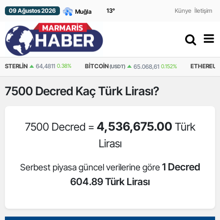
09 Ağustos 2026
13
°
Künye
İletişim
64,4811
0.38%
BITCOIN
ETHEREUM
65.068,61
0.152%
1.
(USDT)
(USDT)
7500
Decred
Kaç Türk Lirası?
4,536,675.00
7500 Decred =
Türk
Lirası
1 Decred
Serbest piyasa güncel verilerine göre
604.89 Türk Lirası