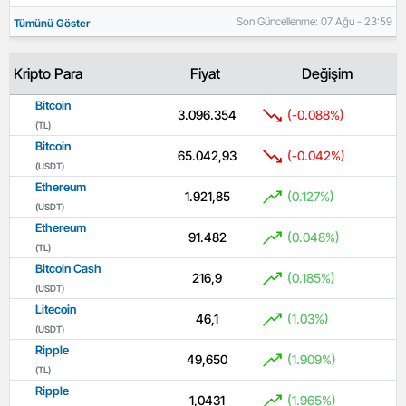
Son Güncellenme: 07 Ağu - 23:59
Tümünü Göster
Kripto Para
Fiyat
Değişim
Bitcoin
3.096.354
(-0.088%)
(TL)
Bitcoin
65.042,93
(-0.042%)
(USDT)
Ethereum
1.921,85
(0.127%)
(USDT)
Ethereum
91.482
(0.048%)
(TL)
Bitcoin Cash
216,9
(0.185%)
(USDT)
Litecoin
46,1
(1.03%)
(USDT)
Ripple
49,650
(1.909%)
(TL)
Ripple
1,0431
(1.965%)