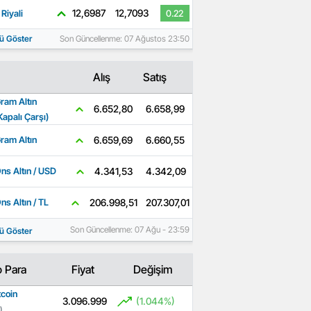
12,6987
12,7093
Riyali
0.22
ü Göster
Son Güncellenme: 07 Ağustos 23:50
Alış
Satış
ram Altın
6.658,99
6.652,80
Kapalı Çarşı)
6.660,55
6.659,69
ram Altın
4.342,09
4.341,53
ns Altın / USD
207.307,01
206.998,51
ns Altın / TL
Son Güncellenme: 07 Ağu - 23:59
ü Göster
o Para
Fiyat
Değişim
tcoin
3.096.999
(1.044%)
)