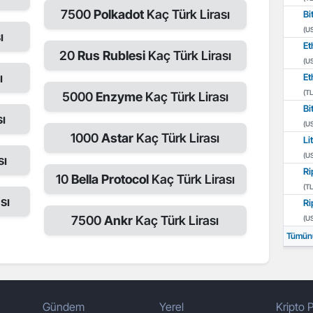
7500
Polkadot
Kaç Türk Lirası
Bi
(U
ı
Et
20
Rus Rublesi
Kaç Türk Lirası
(U
ı
Et
(TL
5000
Enzyme
Kaç Türk Lirası
Bi
sı
(U
1000
Astar
Kaç Türk Lirası
Li
(U
sı
Ri
10
Bella Protocol
Kaç Türk Lirası
(TL
sı
Ri
7500
Ankr
Kaç Türk Lirası
(U
Tümün
Gündem
Yerel
Kripto P