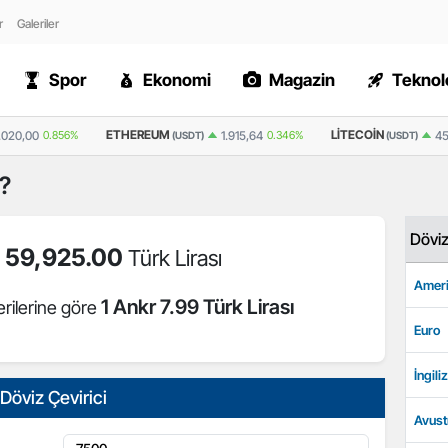
r
Galeriler
Spor
Ekonomi
Magazin
Teknolo
ETHEREUM
LITECOIN
.020,00
0.856%
1.915,64
0.346%
45
(USDT)
(USDT)
ı?
Dövi
59,925.00
=
Türk Lirası
Ameri
1 Ankr 7.99 Türk Lirası
rilerine göre
Euro
İngiliz
Döviz Çevirici
Avust