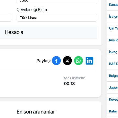
Kanad
Çevrileceği Birim
İsviçr
Çin Y
Hesapla
Rus R
İsveç
Paylaş:
BAE D
Bulga
Son Güncelleme
00:13
Japon
Kuvey
En son arananlar
Katar 