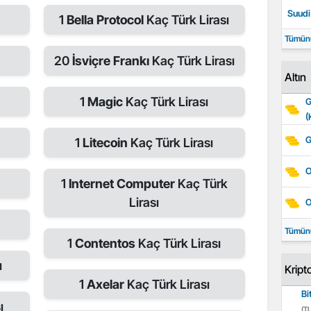
Suudi 
1
Bella Protocol
Kaç Türk Lirası
Tümün
20
İsviçre Frankı
Kaç Türk Lirası
Altın
1
Magic
Kaç Türk Lirası
G
(
G
1
Litecoin
Kaç Türk Lirası
O
1
Internet Computer
Kaç Türk
Lirası
O
Tümün
1
Contentos
Kaç Türk Lirası
ı
Kript
1
Axelar
Kaç Türk Lirası
Bi
ı
(TL