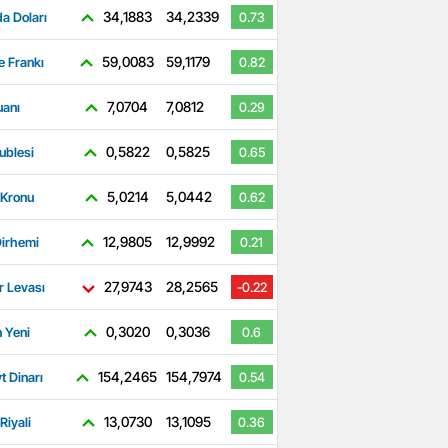
34,1883
34,2339
a Doları
0.73
59,0083
59,1179
e Frankı
0.82
7,0704
7,0812
uanı
0.29
0,5822
0,5825
ublesi
0.65
5,0214
5,0442
 Kronu
0.62
12,9805
12,9992
irhemi
0.21
27,9743
28,2565
r Levası
-0.22
0,3020
0,3036
 Yeni
0.6
154,2465
154,7974
t Dinarı
0.54
13,0730
13,1095
Riyali
0.36