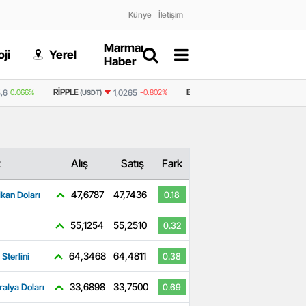
Künye
İletişim
Marmaris
Gizlilik
ji
Yerel
Dünya
Haber
Politikası
RIPPLE
BNB
,6
0.066%
1,0265
-0.802%
592,8
0.147%
(USDT)
(USDT)
z
Alış
Satış
Fark
47,6787
47,7436
kan Doları
0.18
55,1254
55,2510
0.32
64,3468
64,4811
 Sterlini
0.38
33,6898
33,7500
ralya Doları
0.69