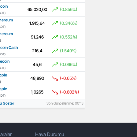
tcoin
65.020,00
(0.856%)
SDT)
hereum
1.915,64
(0.346%)
SDT)
hereum
91.246
(0.552%)
)
tcoin Cash
216,4
(1.549%)
SDT)
tecoin
45,6
(0.066%)
SDT)
pple
48,890
(-0.65%)
)
pple
1,0265
(-0.802%)
SDT)
ü Göster
Son Güncellenme: 00:13
aralar
Hava Durumu