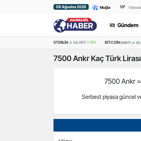
08 Ağustos 2026
13
°
Videola
Gündem
EURO
55,2510
0.32%
STERLIN
64,4811
0.38%
BITCOIN
65
(USDT)
7500
Ankr
Kaç Türk Liras
7500 Ankr 
Serbest piyasa güncel ve