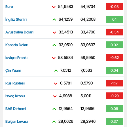
54,9583
54,9734
Euro
-0.08
64,1259
64,2008
İngiliz Sterlini
0.1
33,4513
33,4700
Avustralya Doları
-0.34
33,9519
33,9637
Kanada Doları
0.02
58,5584
58,5950
İsviçre Frankı
-0.62
7,0512
7,0533
Çin Yuanı
0.04
0,5781
0,5790
Rus Rublesi
-1.17
4,9988
5,0011
İsveç Kronu
-0.29
12,9564
12,9596
BAE Dirhemi
0.05
28,0626
28,2946
Bulgar Levası
0.37