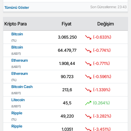
Son Güncellenme: 23:43
Tümünü Göster
Kripto Para
Fiyat
Değişim
Bitcoin
3.065.250
(-0.633%)
(TL)
Bitcoin
64.479,77
(-0.774%)
(USDT)
Ethereum
1.908,44
(-0.771%)
(USDT)
Ethereum
90.723
(-0.596%)
(TL)
Bitcoin Cash
213,6
(-1.339%)
(USDT)
Litecoin
45,5
(0.264%)
(USDT)
Ripple
49,220
(-3.282%)
(TL)
Ripple
1,0351
(-3.451%)