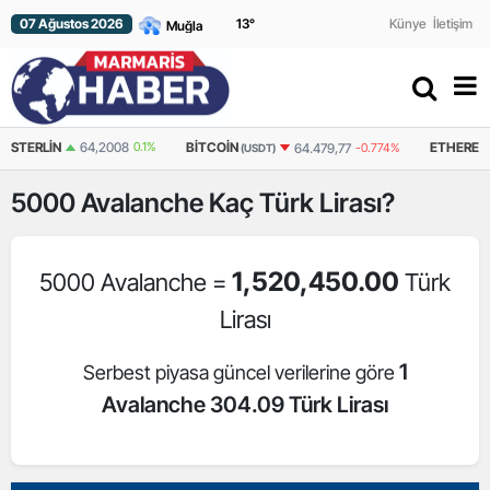
07 Ağustos 2026
13
°
Künye
İletişim
N
64,2008
0.1%
BITCOIN
ETHEREUM
64.479,77
-0.774%
(USDT)
(USDT)
5000
Avalanche
Kaç Türk Lirası?
1,520,450.00
5000 Avalanche =
Türk
Lirası
1
Serbest piyasa güncel verilerine göre
Avalanche 304.09 Türk Lirası