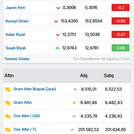
0,3006
0,3016
Japon Yeni
-0.2
153,4265
153,9554
Kuveyt Dinarı
-0.08
12,5751
13,5038
Katar Riyali
-0.07
12,6743
12,6781
Suudi Riyali
0.08
Tümünü Göster
Son Güncellenme: 06 Ağustos 23:40
Altın
Alış
Satış
6.522,53
6.515,01
Gram Altın (Kapalı Çarşı)
6.482,43
6.481,46
Gram Altın
4.236,42
4.235,79
Ons Altın / USD
201.634,85
201.582,52
Ons Altın / TL