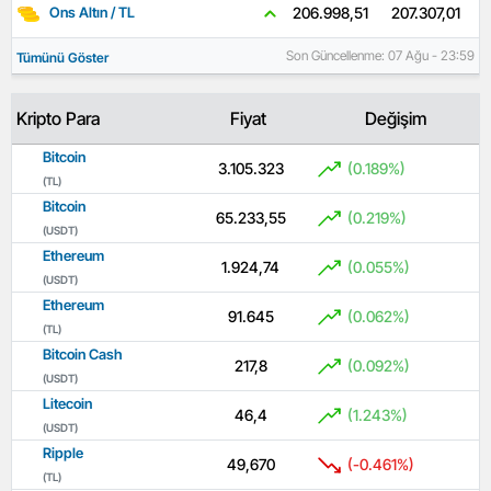
207.307,01
206.998,51
Ons Altın / TL
Son Güncellenme: 07 Ağu - 23:59
Tümünü Göster
Kripto Para
Fiyat
Değişim
Bitcoin
3.105.323
(0.189%)
(TL)
Bitcoin
65.233,55
(0.219%)
(USDT)
Ethereum
1.924,74
(0.055%)
(USDT)
Ethereum
91.645
(0.062%)
(TL)
Bitcoin Cash
217,8
(0.092%)
(USDT)
Litecoin
46,4
(1.243%)
(USDT)
Ripple
49,670
(-0.461%)
(TL)