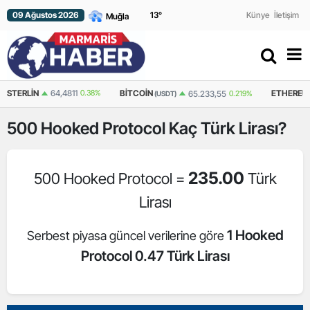
09 Ağustos 2026
13
°
Künye
İletişim
4,4811
0.38%
BITCOIN
ETHEREUM
65.233,55
0.219%
1.92
(USDT)
(USDT)
500
Hooked Protocol
Kaç Türk Lirası?
235.00
500 Hooked Protocol =
Türk
Lirası
1 Hooked
Serbest piyasa güncel verilerine göre
Protocol 0.47 Türk Lirası