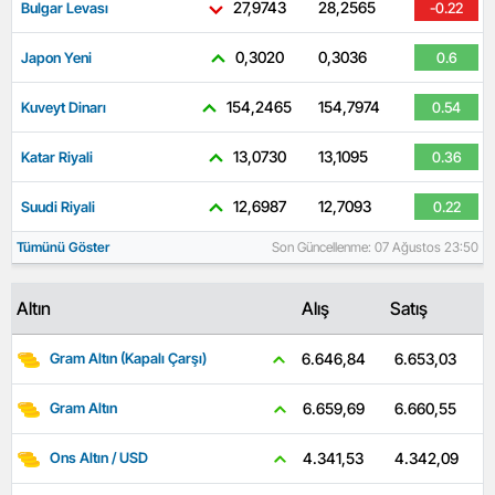
27,9743
28,2565
Bulgar Levası
-0.22
0,3020
0,3036
Japon Yeni
0.6
154,2465
154,7974
Kuveyt Dinarı
0.54
13,0730
13,1095
Katar Riyali
0.36
12,6987
12,7093
Suudi Riyali
0.22
Tümünü Göster
Son Güncellenme: 07 Ağustos 23:50
Altın
Alış
Satış
6.653,03
6.646,84
Gram Altın (Kapalı Çarşı)
6.660,55
6.659,69
Gram Altın
4.342,09
4.341,53
Ons Altın / USD