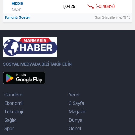
Ripple
1,0429
(-0.468%)
(USDT)
Tümünü Göster
Son Güncellenme: 19:13
SOSYAL MEDYADA BİZİ TAKİP EDİN
Gündem
Yerel
Ekonomi
3.Sayfa
Teknoloji
Magazin
Sağlık
Dünya
Spor
Genel