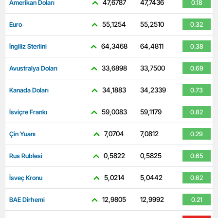
47,6787
47,7436
Amerikan Doları
0.18
55,1254
55,2510
Euro
0.32
64,3468
64,4811
İngiliz Sterlini
0.38
33,6898
33,7500
Avustralya Doları
0.69
34,1883
34,2339
Kanada Doları
0.73
59,0083
59,1179
İsviçre Frankı
0.82
7,0704
7,0812
Çin Yuanı
0.29
0,5822
0,5825
Rus Rublesi
0.65
5,0214
5,0442
İsveç Kronu
0.62
12,9805
12,9992
BAE Dirhemi
0.21