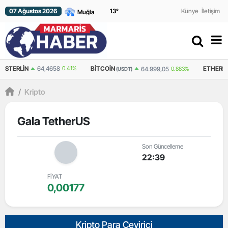
07 Ağustos 2026
13
°
Künye
İletişim
N
64,4658
0.41%
BITCOIN
ETHEREUM
64.999,05
0.883%
(USDT)
(USDT)
/
Kripto
Gala TetherUS
Son Güncelleme
22:39
FİYAT
0,00177
Kripto Para Çevirici