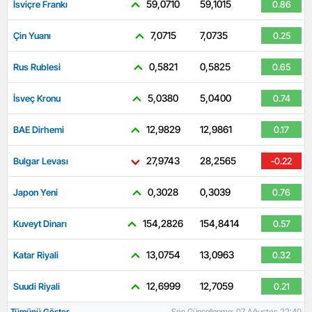
59,0710
59,1015
İsviçre Frankı
0.86
7,0715
7,0735
Çin Yuanı
0.25
0,5821
0,5825
Rus Rublesi
0.65
5,0380
5,0400
İsveç Kronu
0.74
12,9829
12,9861
BAE Dirhemi
0.17
27,9743
28,2565
Bulgar Levası
-0.22
0,3028
0,3039
Japon Yeni
0.76
154,2826
154,8414
Kuveyt Dinarı
0.57
13,0754
13,0963
Katar Riyali
0.32
12,6999
12,7059
Suudi Riyali
0.21
Tümünü Göster
Son Güncellenme: 07 Ağustos 22:40