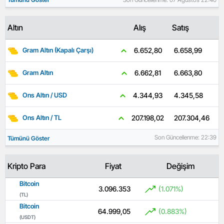
Altın
Alış
Satış
6.658,99
6.652,80
Gram Altın (Kapalı Çarşı)
6.663,80
6.662,81
Gram Altın
4.345,58
4.344,93
Ons Altın / USD
207.304,46
207.198,02
Ons Altın / TL
Son Güncellenme: 22:39
Tümünü Göster
Kripto Para
Fiyat
Değişim
Bitcoin
3.096.353
(1.071%)
(TL)
Bitcoin
64.999,05
(0.883%)
(USDT)