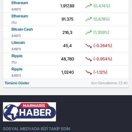
Ethereum
1.917,89
(0.474%)
(USDT)
Ethereum
91.375
(0.678%)
(TL)
Bitcoin Cash
216,3
(1.359%)
(USDT)
Litecoin
45,4
(-0.264%)
(USDT)
Ripple
48,780
(-0.954%)
(TL)
Ripple
1,0240
(-1.12%)
(USDT)
Tümünü Göster
Son Güncellenme: 22:40
SOSYAL MEDYADA BİZİ TAKİP EDİN