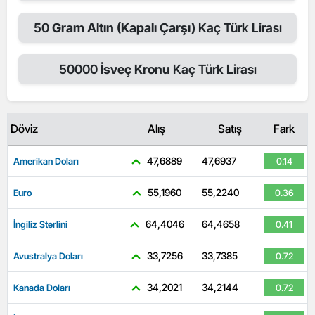
50
Gram Altın (Kapalı Çarşı)
Kaç Türk Lirası
50000
İsveç Kronu
Kaç Türk Lirası
Döviz
Alış
Satış
Fark
47,6889
47,6937
Amerikan Doları
0.14
55,1960
55,2240
Euro
0.36
64,4046
64,4658
İngiliz Sterlini
0.41
33,7256
33,7385
Avustralya Doları
0.72
34,2021
34,2144
Kanada Doları
0.72