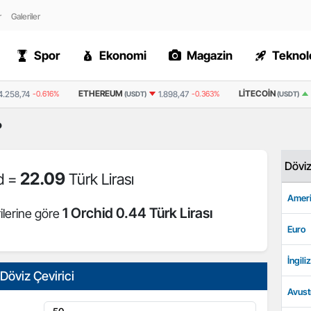
r
Galeriler
Spor
Ekonomi
Magazin
Teknolo
ETHEREUM
LITECOIN
4.258,74
-0.616%
1.898,47
-0.363%
(USDT)
(USDT)
?
Dövi
22.09
d =
Türk Lirası
Ameri
1 Orchid 0.44 Türk Lirası
ilerine göre
Euro
İngiliz
Döviz Çevirici
Avust