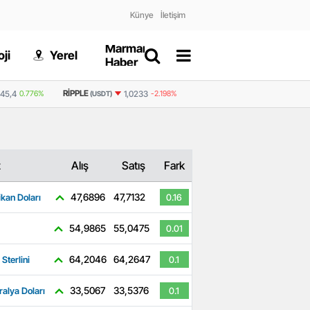
Künye
İletişim
Marmaris
Gizlilik
ji
Yerel
Dünya
Haber
Politikası
RIPPLE
BNB
45,4
0.776%
1,0233
-2.198%
588,5
-1.104%
(USDT)
(USDT)
z
Alış
Satış
Fark
47,6896
47,7132
kan Doları
0.16
54,9865
55,0475
0.01
64,2046
64,2647
 Sterlini
0.1
33,5067
33,5376
ralya Doları
0.1