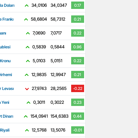
34,0106
34,0347
a Doları
0.17
58,6804
58,7312
e Frankı
0.21
7,0690
7,0717
uanı
0.22
0,5839
0,5844
ublesi
0.96
5,0103
5,0151
 Kronu
0.22
12,9835
12,9947
irhemi
0.21
27,9743
28,2565
r Levası
-0.22
0,3011
0,3022
 Yeni
0.23
154,0941
154,6383
t Dinarı
0.44
12,5768
13,5076
Riyali
-0.01