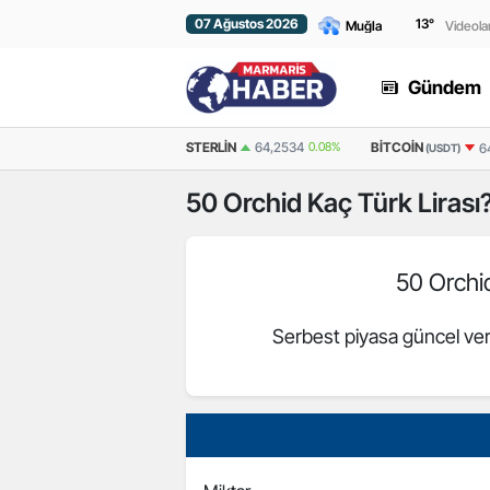
07 Ağustos 2026
13
°
Videola
Gündem
EURO
55,0291
-0.01%
STERLIN
64,2534
0.08%
BITCOIN
6
(USDT)
50
Orchid
Kaç Türk Lirası
50 Orchi
Serbest piyasa güncel ver