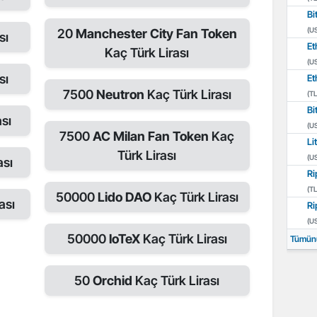
Bi
(U
20
Manchester City Fan Token
sı
Et
Kaç Türk Lirası
(U
sı
Et
7500
Neutron
Kaç Türk Lirası
(TL
Bi
sı
(U
7500
AC Milan Fan Token
Kaç
Li
Türk Lirası
(U
ası
Ri
(TL
50000
Lido DAO
Kaç Türk Lirası
ası
Ri
(U
50000
IoTeX
Kaç Türk Lirası
Tümün
50
Orchid
Kaç Türk Lirası