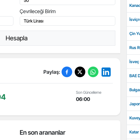
Kanad
Çevrileceği Birim
İsviçr
Çin Y
Hesapla
Rus R
İsveç
Paylaş:
BAE D
Bulga
Son Güncelleme
94
06:00
Japon
Kuvey
En son arananlar
Katar 