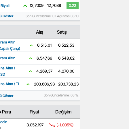
12,7009
12,7088
Riyali
0.23
ü Göster
Son Güncellenme: 07 Ağustos 08:10
Alış
Satış
ram Altın
6.522,53
6.515,01
Kapalı Çarşı)
6.548,62
6.547,66
ram Altın
ns Altın /
4.270,00
4.269,37
USD
203.738,23
203.606,93
ns Altın / TL
Son Güncellenme: 08:12
ü Göster
o Para
Fiyat
Değişim
tcoin
3.052.197
(-1.005%)
)