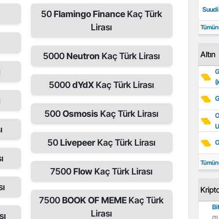
Suudi 
50
Flamingo Finance
Kaç Türk
Lirası
Tümün
Altın
5000
Neutron
Kaç Türk Lirası
ı
G
(
5000
dYdX
Kaç Türk Lirası
G
ı
500
Osmosis
Kaç Türk Lirası
O
ı
50
Livepeer
Kaç Türk Lirası
O
ı
Tümün
7500
Flow
Kaç Türk Lirası
sı
Kript
7500
BOOK OF MEME
Kaç Türk
Bi
Lirası
sı
(TL