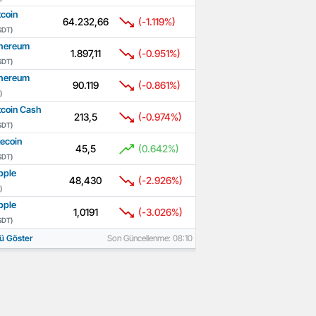
tcoin
64.232,66
(-1.119%)
SDT)
hereum
1.897,11
(-0.951%)
SDT)
hereum
90.119
(-0.861%)
)
tcoin Cash
213,5
(-0.974%)
SDT)
tecoin
45,5
(0.642%)
SDT)
pple
48,430
(-2.926%)
)
pple
1,0191
(-3.026%)
SDT)
ü Göster
Son Güncellenme: 08:10