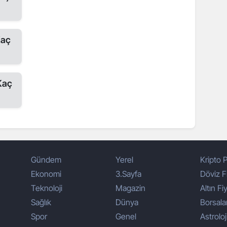
aç
Kaç
Gündem
Yerel
Kripto P
Ekonomi
3.Sayfa
Döviz Fi
Teknoloji
Magazin
Altın Fiy
Sağlık
Dünya
Borsala
Spor
Genel
Astroloj