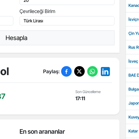
Kanad
Çevrileceği Birim
İsviçr
Çin Y
Hesapla
Rus R
İsveç
ol
Paylaş:
BAE D
Bulga
Son Güncelleme
87
17:11
Japon
Kuvey
En son arananlar
Katar 