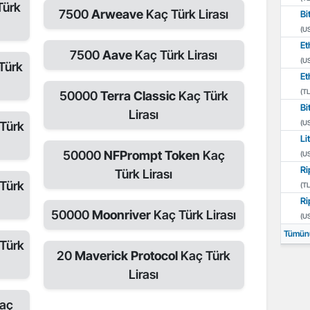
Türk
7500
Arweave
Kaç Türk Lirası
Bi
(U
Et
7500
Aave
Kaç Türk Lirası
(U
Türk
Et
(TL
50000
Terra Classic
Kaç Türk
Bi
Lirası
(U
Türk
Li
50000
NFPrompt Token
Kaç
(U
Ri
Türk Lirası
Türk
(TL
Ri
50000
Moonriver
Kaç Türk Lirası
(U
Tümün
Türk
20
Maverick Protocol
Kaç Türk
Lirası
aç