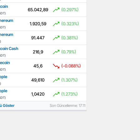
tcoin
65.042,89
(0.297%)
SDT)
hereum
1.920,59
(0.323%)
SDT)
hereum
91.447
(0.381%)
)
tcoin Cash
216,9
(0.79%)
SDT)
tecoin
45,6
(-0.088%)
SDT)
pple
49,610
(1.307%)
)
pple
1,0420
(1.273%)
SDT)
ü Göster
Son Güncellenme: 17:11