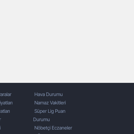
aralar
Hava Durumu
yatları
Namaz Vakitleri
atları
Süper Lig Puan
r
Durumu
i
Nöbetçi Eczaneler