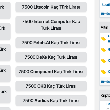
Suudi 
rk
7500
Litecoin
Kaç Türk Lirası
Tümün
7500
Internet Computer
Kaç
Altın
ürk
Türk Lirası
G
(
7500
Fetch.AI
Kaç Türk Lirası
ürk
G
7500
DeXe
Kaç Türk Lirası
O
ürk
7500
Compound
Kaç Türk Lirası
O
Tümün
7500
CKB
Kaç Türk Lirası
Türk
Kript
7500
Audius
Kaç Türk Lirası
Bi
(TL