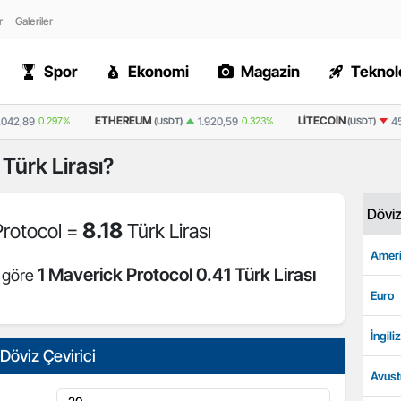
r
Galeriler
Spor
Ekonomi
Magazin
Teknolo
ETHEREUM
LITECOIN
.042,89
0.297%
1.920,59
0.323%
4
(USDT)
(USDT)
Türk Lirası?
Dövi
8.18
Protocol =
Türk Lirası
Ameri
1 Maverick Protocol 0.41 Türk Lirası
e göre
Euro
İngiliz
Döviz Çevirici
Avust