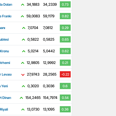
34,1883
34,2339
a Doları
0.73
59,0083
59,1179
e Frankı
0.82
7,0704
7,0812
uanı
0.29
0,5822
0,5825
ublesi
0.65
5,0214
5,0442
 Kronu
0.62
12,9805
12,9992
irhemi
0.21
27,9743
28,2565
r Levası
-0.22
0,3020
0,3036
 Yeni
0.6
154,2465
154,7974
t Dinarı
0.54
13,0730
13,1095
Riyali
0.36