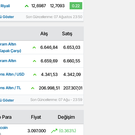
12,6987
12,7093
Riyali
0.22
ü Göster
Son Güncellenme: 07 Ağustos 23:50
Alış
Satış
ram Altın
6.653,03
6.646,84
Kapalı Çarşı)
6.660,55
6.659,69
ram Altın
4.342,09
4.341,53
ns Altın / USD
207.307,01
206.998,51
ns Altın / TL
Son Güncellenme: 07 Ağu - 23:59
ü Göster
o Para
Fiyat
Değişim
tcoin
3.097.000
(0.363%)
)