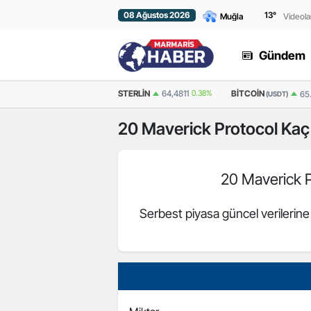
08 Ağustos 2026
13
°
Videola
Gündem
EURO
55,2510
0.32%
STERLIN
64,4811
0.38%
BITCOIN
65
(USDT)
20
Maverick Protocol
Kaç 
20 Maverick 
Serbest piyasa güncel verilerin