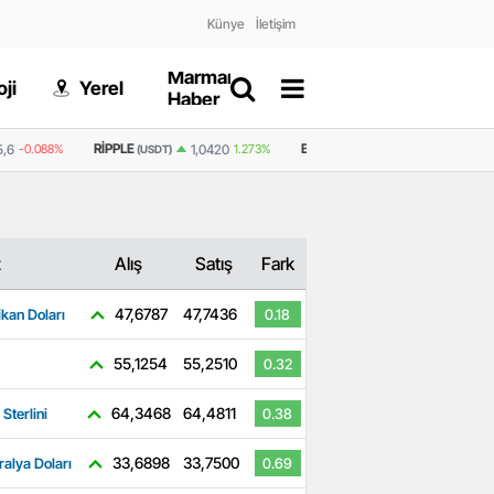
Künye
İletişim
Marmaris
Gizlilik
ji
Yerel
Dünya
Haber
Politikası
RIPPLE
BNB
5,6
-0.088%
1,0420
1.273%
599,0
1.126%
(USDT)
(USDT)
z
Alış
Satış
Fark
47,6787
47,7436
kan Doları
0.18
55,1254
55,2510
0.32
64,3468
64,4811
 Sterlini
0.38
33,6898
33,7500
ralya Doları
0.69