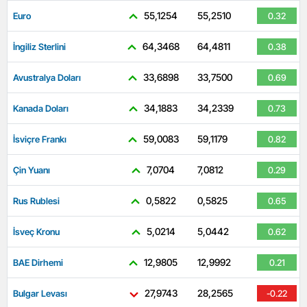
55,1254
55,2510
Euro
0.32
64,3468
64,4811
İngiliz Sterlini
0.38
33,6898
33,7500
Avustralya Doları
0.69
34,1883
34,2339
Kanada Doları
0.73
59,0083
59,1179
İsviçre Frankı
0.82
7,0704
7,0812
Çin Yuanı
0.29
0,5822
0,5825
Rus Rublesi
0.65
5,0214
5,0442
İsveç Kronu
0.62
12,9805
12,9992
BAE Dirhemi
0.21
27,9743
28,2565
Bulgar Levası
-0.22