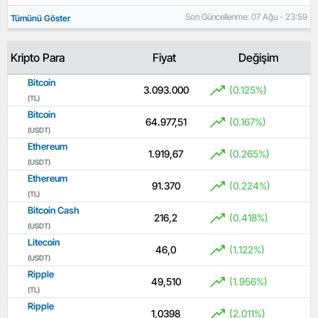
Son Güncellenme: 07 Ağu - 23:59
Tümünü Göster
Kripto Para
Fiyat
Değişim
Bitcoin
3.093.000
(0.125%)
(TL)
Bitcoin
64.977,51
(0.167%)
(USDT)
Ethereum
1.919,67
(0.265%)
(USDT)
Ethereum
91.370
(0.224%)
(TL)
Bitcoin Cash
216,2
(0.418%)
(USDT)
Litecoin
46,0
(1.122%)
(USDT)
Ripple
49,510
(1.956%)
(TL)
Ripple
1,0398
(2.011%)