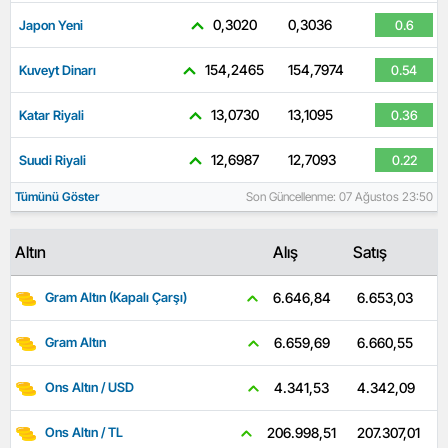
0,3020
0,3036
Japon Yeni
0.6
154,2465
154,7974
Kuveyt Dinarı
0.54
13,0730
13,1095
Katar Riyali
0.36
12,6987
12,7093
Suudi Riyali
0.22
Tümünü Göster
Son Güncellenme: 07 Ağustos 23:50
Altın
Alış
Satış
6.653,03
6.646,84
Gram Altın (Kapalı Çarşı)
6.660,55
6.659,69
Gram Altın
4.342,09
4.341,53
Ons Altın / USD
207.307,01
206.998,51
Ons Altın / TL