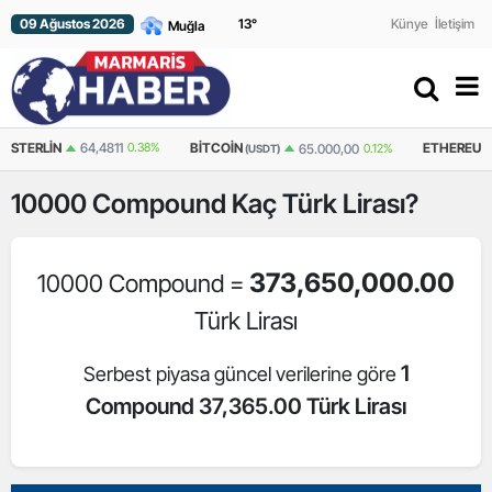
09 Ağustos 2026
13
°
Künye
İletişim
N
64,4811
0.38%
BITCOIN
ETHEREUM
65.000,00
0.12%
(USDT)
(USDT)
10000
Compound
Kaç Türk Lirası?
373,650,000.00
10000 Compound =
Türk Lirası
1
Serbest piyasa güncel verilerine göre
Compound 37,365.00 Türk Lirası