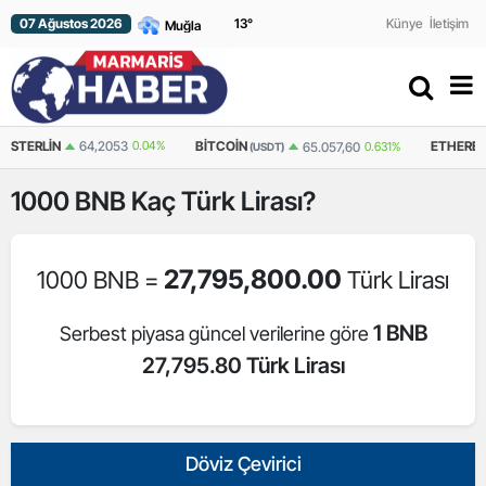
07 Ağustos 2026
13
°
Künye
İletişim
STERLIN
64,2053
0.04%
BITCOIN
ETHERE
65.057,60
0.631%
(USDT)
1000
BNB
Kaç Türk Lirası?
27,795,800.00
1000 BNB =
Türk Lirası
1 BNB
Serbest piyasa güncel verilerine göre
27,795.80 Türk Lirası
Döviz Çevirici