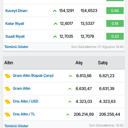
154,1291
154,6523
Kuveyt Dinarı
0.46
12,6017
13,5337
Katar Riyali
0.18
12,7035
12,7078
Suudi Riyali
0.23
Tümünü Göster
Son Güncellenme: 07 Ağustos 14:40
Altın
Alış
Satış
6.621,23
6.613,66
Gram Altın (Kapalı Çarşı)
6.631,39
6.630,47
Gram Altın
4.323,63
4.323,03
Ons Altın / USD
206.256,44
206.214,69
Ons Altın / TL
Son Güncellenme: 14:43
Tümünü Göster