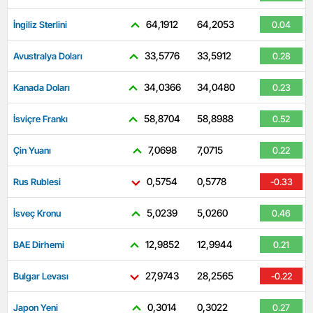
64,1912
64,2053
İngiliz Sterlini
0.04
33,5776
33,5912
Avustralya Doları
0.28
34,0366
34,0480
Kanada Doları
0.23
58,8704
58,8988
İsviçre Frankı
0.52
7,0698
7,0715
Çin Yuanı
0.22
0,5754
0,5778
Rus Rublesi
-0.33
5,0239
5,0260
İsveç Kronu
0.46
12,9852
12,9944
BAE Dirhemi
0.21
27,9743
28,2565
Bulgar Levası
-0.22
0,3014
0,3022
Japon Yeni
0.27