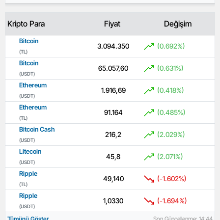
Kripto Para
Fiyat
Değişim
Bitcoin
3.094.350
(0.692%)
(TL)
Bitcoin
65.057,60
(0.631%)
(USDT)
Ethereum
1.916,69
(0.418%)
(USDT)
Ethereum
91.164
(0.485%)
(TL)
Bitcoin Cash
216,2
(2.029%)
(USDT)
Litecoin
45,8
(2.071%)
(USDT)
Ripple
49,140
(-1.602%)
(TL)
Ripple
1,0330
(-1.694%)
(USDT)
Tümünü Göster
Son Güncellenme: 14:44