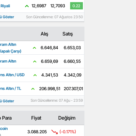
12,6987
12,7093
Riyali
0.22
ü Göster
Son Güncellenme: 07 Ağustos 23:50
Alış
Satış
ram Altın
6.653,03
6.646,84
Kapalı Çarşı)
6.660,55
6.659,69
ram Altın
4.342,09
4.341,53
ns Altın / USD
207.307,01
206.998,51
ns Altın / TL
Son Güncellenme: 07 Ağu - 23:59
ü Göster
o Para
Fiyat
Değişim
tcoin
3.088.205
(-0.171%)
)