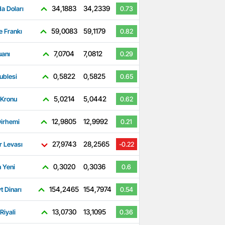
34,1883
34,2339
a Doları
0.73
59,0083
59,1179
e Frankı
0.82
7,0704
7,0812
uanı
0.29
0,5822
0,5825
ublesi
0.65
5,0214
5,0442
 Kronu
0.62
12,9805
12,9992
irhemi
0.21
27,9743
28,2565
r Levası
-0.22
0,3020
0,3036
 Yeni
0.6
154,2465
154,7974
t Dinarı
0.54
13,0730
13,1095
Riyali
0.36