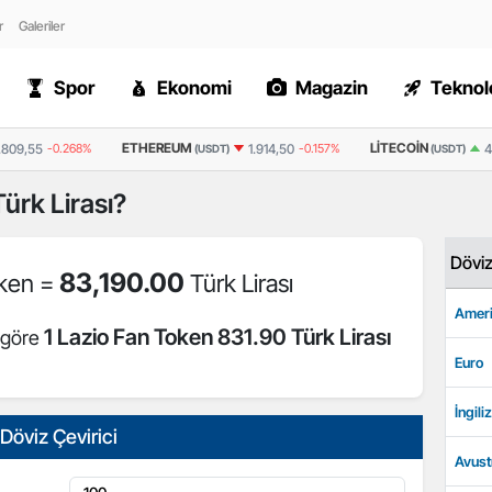
r
Galeriler
Spor
Ekonomi
Magazin
Teknolo
ETHEREUM
LITECOIN
.809,55
-0.268%
1.914,50
-0.157%
4
(USDT)
(USDT)
ürk Lirası?
Dövi
83,190.00
oken =
Türk Lirası
Ameri
1 Lazio Fan Token 831.90 Türk Lirası
e göre
Euro
İngiliz
Döviz Çevirici
Avust