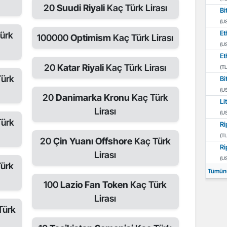
20
Suudi Riyali
Kaç Türk Lirası
Bi
(U
Et
ürk
100000
Optimism
Kaç Türk Lirası
(U
Et
20
Katar Riyali
Kaç Türk Lirası
(TL
Türk
Bi
(U
20
Danimarka Kronu
Kaç Türk
Li
Lirası
(U
Türk
Ri
(TL
20
Çin Yuanı Offshore
Kaç Türk
Ri
Lirası
(U
Türk
Tümün
100
Lazio Fan Token
Kaç Türk
Lirası
Türk