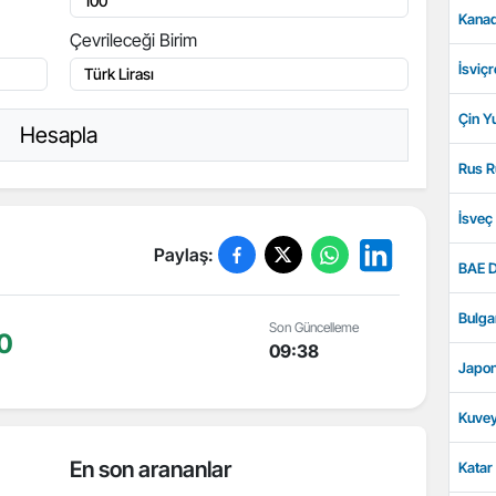
Kanad
Çevrileceği Birim
İsviçr
Çin Y
Hesapla
Rus R
İsveç
Paylaş:
BAE D
Bulga
Son Güncelleme
00
09:38
Japon
Kuvey
En son arananlar
Katar 