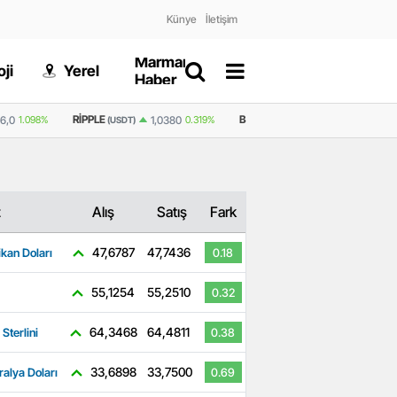
Künye
İletişim
Marmaris
Gizlilik
ji
Yerel
Dünya
Haber
Politikası
RIPPLE
BNB
6,0
1.098%
1,0380
0.319%
602,4
1.423%
(USDT)
(USDT)
z
Alış
Satış
Fark
47,6787
47,7436
kan Doları
0.18
55,1254
55,2510
0.32
64,3468
64,4811
 Sterlini
0.38
33,6898
33,7500
ralya Doları
0.69