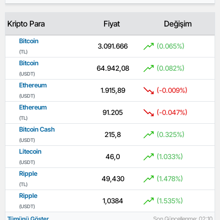
Kripto Para
Fiyat
Değişim
Bitcoin
3.091.666
(0.065%)
(TL)
Bitcoin
64.942,08
(0.082%)
(USDT)
Ethereum
1.915,89
(-0.009%)
(USDT)
Ethereum
91.205
(-0.047%)
(TL)
Bitcoin Cash
215,8
(0.325%)
(USDT)
Litecoin
46,0
(1.033%)
(USDT)
Ripple
49,430
(1.478%)
(TL)
Ripple
1,0384
(1.535%)
(USDT)
Tümünü Göster
Son Güncellenme: 02:10