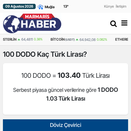
09 Ağustos 2026
13
°
Künye
İletişim
N
64,4811
0.38%
BITCOIN
ETHEREUM
64.942,08
0.082%
(USDT)
(USDT)
100
DODO
Kaç Türk Lirası?
103.40
100 DODO =
Türk Lirası
1 DODO
Serbest piyasa güncel verilerine göre
1.03 Türk Lirası
Döviz Çevirici