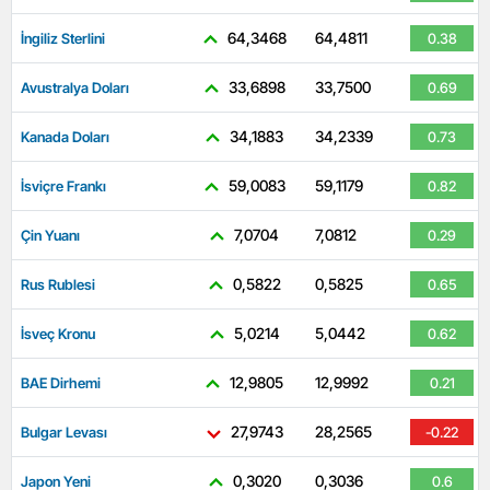
64,3468
64,4811
İngiliz Sterlini
0.38
33,6898
33,7500
Avustralya Doları
0.69
34,1883
34,2339
Kanada Doları
0.73
59,0083
59,1179
İsviçre Frankı
0.82
7,0704
7,0812
Çin Yuanı
0.29
0,5822
0,5825
Rus Rublesi
0.65
5,0214
5,0442
İsveç Kronu
0.62
12,9805
12,9992
BAE Dirhemi
0.21
27,9743
28,2565
Bulgar Levası
-0.22
0,3020
0,3036
Japon Yeni
0.6