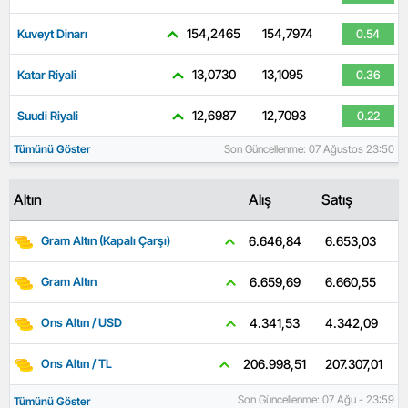
154,2465
154,7974
Kuveyt Dinarı
0.54
13,0730
13,1095
Katar Riyali
0.36
12,6987
12,7093
Suudi Riyali
0.22
Tümünü Göster
Son Güncellenme: 07 Ağustos 23:50
Altın
Alış
Satış
6.653,03
6.646,84
Gram Altın (Kapalı Çarşı)
6.660,55
6.659,69
Gram Altın
4.342,09
4.341,53
Ons Altın / USD
207.307,01
206.998,51
Ons Altın / TL
Son Güncellenme: 07 Ağu - 23:59
Tümünü Göster