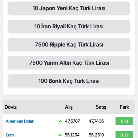
10
Japon Yeni
Kaç Türk Lirası
10
İran Riyali
Kaç Türk Lirası
7500
Ripple
Kaç Türk Lirası
7500
Yarım Altın
Kaç Türk Lirası
100
Bonk
Kaç Türk Lirası
Döviz
Alış
Satış
Fark
47,6787
47,7436
Amerikan Doları
0.18
55,1254
55,2510
Euro
0.32