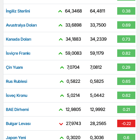
64,3468
64,4811
İngiliz Sterlini
0.38
33,6898
33,7500
Avustralya Doları
0.69
34,1883
34,2339
Kanada Doları
0.73
59,0083
59,1179
İsviçre Frankı
0.82
7,0704
7,0812
Çin Yuanı
0.29
0,5822
0,5825
Rus Rublesi
0.65
5,0214
5,0442
İsveç Kronu
0.62
12,9805
12,9992
BAE Dirhemi
0.21
27,9743
28,2565
Bulgar Levası
-0.22
0,3020
0,3036
Japon Yeni
0.6