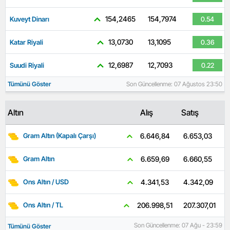
154,2465
154,7974
Kuveyt Dinarı
0.54
13,0730
13,1095
Katar Riyali
0.36
12,6987
12,7093
Suudi Riyali
0.22
Tümünü Göster
Son Güncellenme: 07 Ağustos 23:50
Altın
Alış
Satış
6.653,03
6.646,84
Gram Altın (Kapalı Çarşı)
6.660,55
6.659,69
Gram Altın
4.342,09
4.341,53
Ons Altın / USD
207.307,01
206.998,51
Ons Altın / TL
Son Güncellenme: 07 Ağu - 23:59
Tümünü Göster