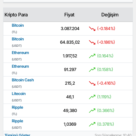
Kripto Para
Fiyat
Değişim
Bitcoin
3.087.204
(-0.184%)
(TL)
Bitcoin
64.835,02
(-0.186%)
(USDT)
Ethereum
1.917,52
(0.164%)
(USDT)
Ethereum
91.297
(0.158%)
(TL)
Bitcoin Cash
215,2
(-0.416%)
(USDT)
Litecoin
46,1
(1.119%)
(USDT)
Ripple
49,380
(0.366%)
(TL)
Ripple
1,0369
(0.378%)
(USDT)
Tümünü Göster
Son Güncellenme: 10:40