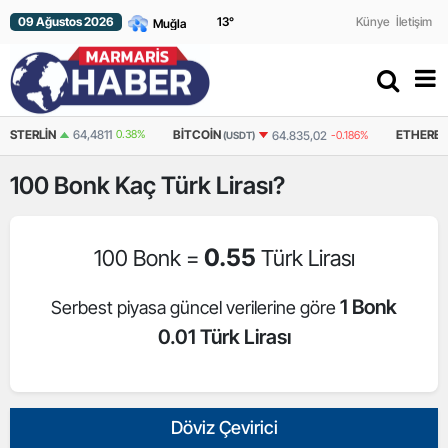
09 Ağustos 2026
13
°
Künye
İletişim
N
64,4811
0.38%
BITCOIN
ETHEREUM
64.835,02
-0.186%
(USDT)
(USDT)
100
Bonk
Kaç Türk Lirası?
0.55
100 Bonk =
Türk Lirası
1 Bonk
Serbest piyasa güncel verilerine göre
0.01 Türk Lirası
Döviz Çevirici