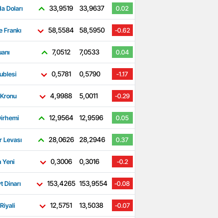
33,9519
33,9637
a Doları
0.02
58,5584
58,5950
e Frankı
-0.62
7,0512
7,0533
uanı
0.04
0,5781
0,5790
ublesi
-1.17
4,9988
5,0011
 Kronu
-0.29
12,9564
12,9596
irhemi
0.05
28,0626
28,2946
r Levası
0.37
0,3006
0,3016
 Yeni
-0.2
153,4265
153,9554
t Dinarı
-0.08
12,5751
13,5038
Riyali
-0.07