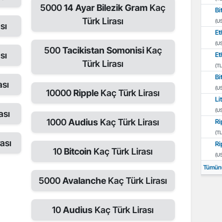
5000
14 Ayar Bilezik Gram
Kaç
Bi
Türk Lirası
(U
sı
Et
(U
500
Tacikistan Somonisi
Kaç
sı
Et
Türk Lirası
(TL
Bi
ası
(U
10000
Ripple
Kaç Türk Lirası
Li
(U
ası
1000
Audius
Kaç Türk Lirası
Ri
(TL
ası
Ri
10
Bitcoin
Kaç Türk Lirası
(U
Tümün
5000
Avalanche
Kaç Türk Lirası
10
Audius
Kaç Türk Lirası