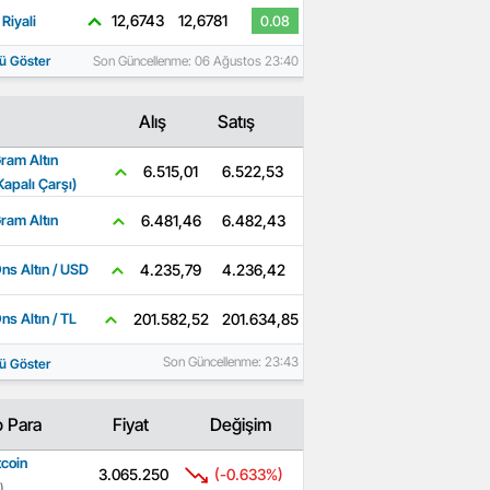
12,6743
12,6781
Riyali
0.08
ü Göster
Son Güncellenme: 06 Ağustos 23:40
Alış
Satış
ram Altın
6.522,53
6.515,01
Kapalı Çarşı)
6.482,43
6.481,46
ram Altın
4.236,42
4.235,79
ns Altın / USD
201.634,85
201.582,52
ns Altın / TL
Son Güncellenme: 23:43
ü Göster
o Para
Fiyat
Değişim
tcoin
3.065.250
(-0.633%)
)