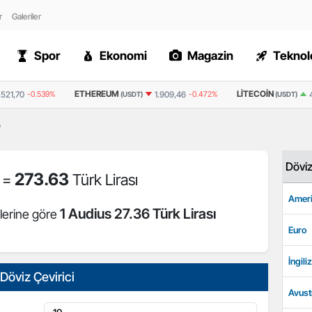
r
Galeriler
Spor
Ekonomi
Magazin
Teknolo
ETHEREUM
LITECOIN
.521,70
-0.539%
1.909,46
-0.472%
(USDT)
(USDT)
?
Dövi
273.63
s =
Türk Lirası
Ameri
1 Audius 27.36 Türk Lirası
lerine göre
Euro
İngiliz
Döviz Çevirici
Avust