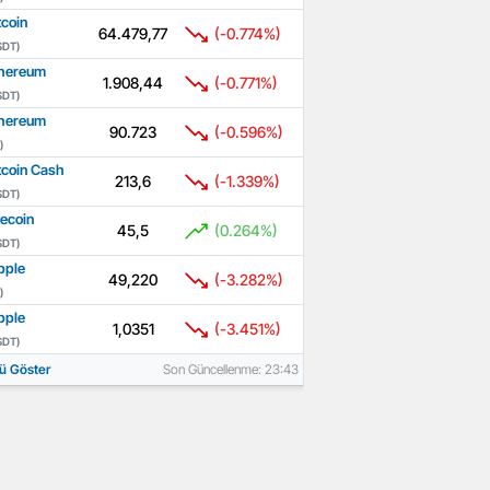
tcoin
64.479,77
(-0.774%)
SDT)
hereum
1.908,44
(-0.771%)
SDT)
hereum
90.723
(-0.596%)
)
tcoin Cash
213,6
(-1.339%)
SDT)
tecoin
45,5
(0.264%)
SDT)
pple
49,220
(-3.282%)
)
pple
1,0351
(-3.451%)
SDT)
ü Göster
Son Güncellenme: 23:43