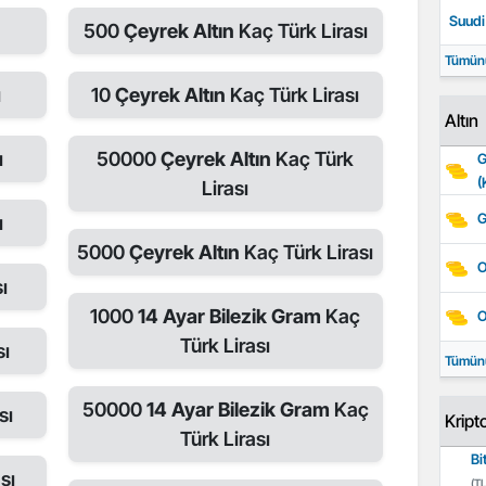
Suudi 
500
Çeyrek Altın
Kaç Türk Lirası
Tümün
ı
10
Çeyrek Altın
Kaç Türk Lirası
Altın
ı
50000
Çeyrek Altın
Kaç Türk
G
(
Lirası
G
ı
5000
Çeyrek Altın
Kaç Türk Lirası
O
ı
1000
14 Ayar Bilezik Gram
Kaç
O
Türk Lirası
sı
Tümün
50000
14 Ayar Bilezik Gram
Kaç
sı
Kript
Türk Lirası
Bi
sı
(TL