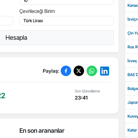
Kanad
Çevrileceği Birim
İsviçr
Çin Y
Hesapla
Rus R
İsveç
Paylaş:
BAE D
Bulga
Son Güncelleme
22
23:41
Japon
Kuvey
En son arananlar
Katar 