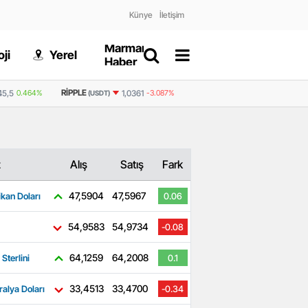
Künye
İletişim
Marmaris
Gizlilik
ji
Yerel
Dünya
Haber
Politikası
RIPPLE
BNB
45,5
0.464%
1,0361
-3.087%
591,2
-1.297%
(USDT)
(USDT)
z
Alış
Satış
Fark
47,5904
47,5967
kan Doları
0.06
54,9583
54,9734
-0.08
64,1259
64,2008
 Sterlini
0.1
33,4513
33,4700
ralya Doları
-0.34