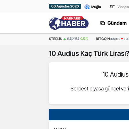
06 Ağustos 2026
13
°
Videola
Gündem
EURO
54,9780
-0.08%
STERLIN
64,2154
0.13%
BITCOIN
64
(USDT)
10
Audius
Kaç Türk Lirası
10 Audiu
Serbest piyasa güncel veri