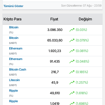
Son Güncellenme: 07 Ağu - 23:59
Tümünü Göster
Kripto Para
Fiyat
Değişim
Bitcoin
3.096.350
(0.03%)
(TL)
Bitcoin
65.033,60
(0.079%)
(USDT)
Ethereum
1.920,23
(0.081%)
(USDT)
Ethereum
91.435
(0.048%)
(TL)
Bitcoin Cash
216,7
(0.185%)
(USDT)
Litecoin
45,9
(1.257%)
(USDT)
Ripple
49,610
(1.618%)
(TL)
Ripple
1,0419
(1.698%)