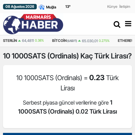
08 Ağustos 2026
13
°
Künye
İletişim
STERLIN
64,4811
0.38%
BITCOIN
ETHERE
65.030,01
0.275%
(USDT)
10
1000SATS (Ordinals)
Kaç Türk Lirası?
0.23
10 1000SATS (Ordinals) =
Türk
Lirası
1
Serbest piyasa güncel verilerine göre
1000SATS (Ordinals) 0.02 Türk Lirası