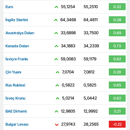
55,1254
55,2510
Euro
0.32
64,3468
64,4811
İngiliz Sterlini
0.38
33,6898
33,7500
Avustralya Doları
0.69
34,1883
34,2339
Kanada Doları
0.73
59,0083
59,1179
İsviçre Frankı
0.82
7,0704
7,0812
Çin Yuanı
0.29
0,5822
0,5825
Rus Rublesi
0.65
5,0214
5,0442
İsveç Kronu
0.62
12,9805
12,9992
BAE Dirhemi
0.21
27,9743
28,2565
Bulgar Levası
-0.22