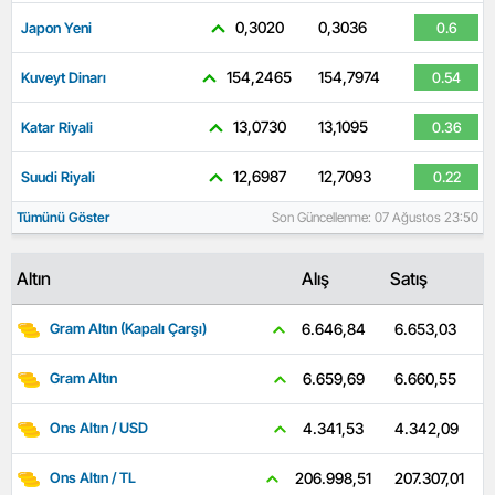
0,3020
0,3036
Japon Yeni
0.6
154,2465
154,7974
Kuveyt Dinarı
0.54
13,0730
13,1095
Katar Riyali
0.36
12,6987
12,7093
Suudi Riyali
0.22
Tümünü Göster
Son Güncellenme: 07 Ağustos 23:50
Altın
Alış
Satış
6.653,03
6.646,84
Gram Altın (Kapalı Çarşı)
6.660,55
6.659,69
Gram Altın
4.342,09
4.341,53
Ons Altın / USD
207.307,01
206.998,51
Ons Altın / TL