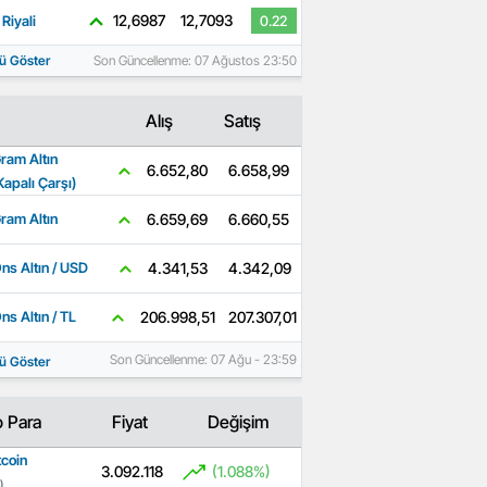
12,6987
12,7093
Riyali
0.22
ü Göster
Son Güncellenme: 07 Ağustos 23:50
Alış
Satış
ram Altın
6.658,99
6.652,80
Kapalı Çarşı)
6.660,55
6.659,69
ram Altın
4.342,09
4.341,53
ns Altın / USD
207.307,01
206.998,51
ns Altın / TL
Son Güncellenme: 07 Ağu - 23:59
ü Göster
o Para
Fiyat
Değişim
tcoin
3.092.118
(1.088%)
)