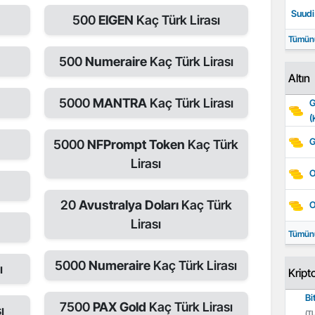
Suudi 
500
EIGEN
Kaç Türk Lirası
Tümün
500
Numeraire
Kaç Türk Lirası
Altın
5000
MANTRA
Kaç Türk Lirası
G
(
G
5000
NFPrompt Token
Kaç Türk
Lirası
O
20
Avustralya Doları
Kaç Türk
O
Lirası
ı
Tümün
5000
Numeraire
Kaç Türk Lirası
ı
Kript
Bi
7500
PAX Gold
Kaç Türk Lirası
ı
(TL