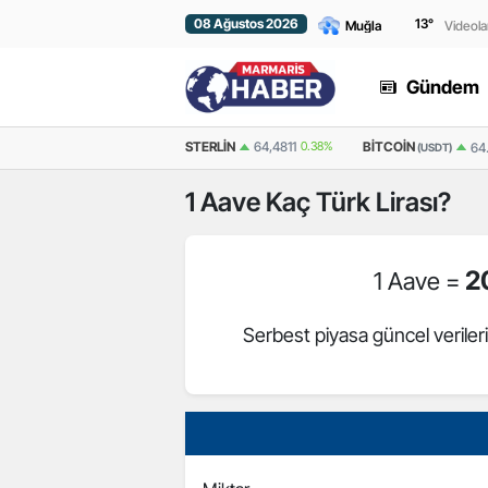
08 Ağustos 2026
13
°
Videola
Gündem
EURO
55,2510
0.32%
STERLIN
64,4811
0.38%
BITCOIN
64
(USDT)
1
Aave
Kaç Türk Lirası?
2
1 Aave =
Serbest piyasa güncel verile