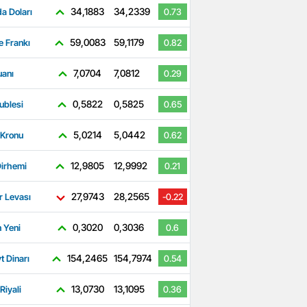
34,1883
34,2339
a Doları
0.73
59,0083
59,1179
e Frankı
0.82
7,0704
7,0812
uanı
0.29
0,5822
0,5825
ublesi
0.65
5,0214
5,0442
 Kronu
0.62
12,9805
12,9992
irhemi
0.21
27,9743
28,2565
r Levası
-0.22
0,3020
0,3036
 Yeni
0.6
154,2465
154,7974
t Dinarı
0.54
13,0730
13,1095
Riyali
0.36