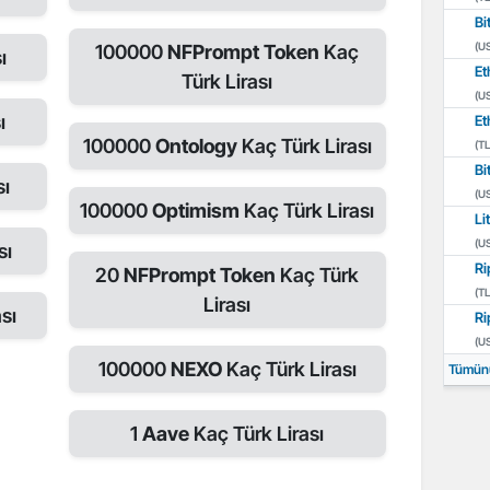
Bi
(U
100000
NFPrompt Token
Kaç
ı
Et
Türk Lirası
(U
ı
Et
100000
Ontology
Kaç Türk Lirası
(TL
Bi
sı
(U
100000
Optimism
Kaç Türk Lirası
Li
(U
sı
Ri
20
NFPrompt Token
Kaç Türk
(TL
Lirası
sı
Ri
(U
100000
NEXO
Kaç Türk Lirası
Tümün
1
Aave
Kaç Türk Lirası