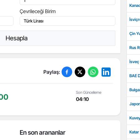
Kanad
Çevrileceği Birim
İsviçr
Çin Y
Hesapla
Rus R
İsveç
Paylaş:
BAE D
Bulga
Son Güncelleme
,00
04:10
Japon
Kuvey
En son arananlar
Katar 