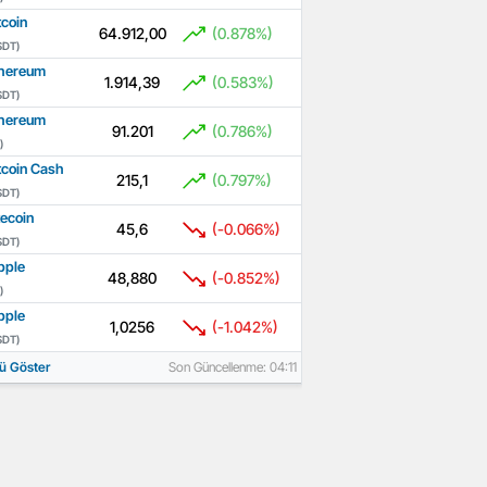
tcoin
64.912,00
(0.878%)
SDT)
hereum
1.914,39
(0.583%)
SDT)
hereum
91.201
(0.786%)
)
tcoin Cash
215,1
(0.797%)
SDT)
tecoin
45,6
(-0.066%)
SDT)
pple
48,880
(-0.852%)
)
pple
1,0256
(-1.042%)
SDT)
ü Göster
Son Güncellenme: 04:11