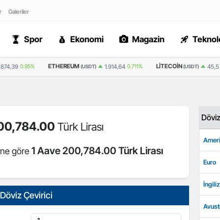
r
Galeriler
Spor
Ekonomi
Magazin
Teknolo
ETHEREUM
LITECOIN
.874,39
0.95%
1.914,64
0.711%
45,5
(USDT)
(USDT)
Dövi
00,784.00
Türk Lirası
Ameri
1 Aave 200,784.00 Türk Lirası
rine göre
Euro
İngiliz
Döviz Çevirici
Avust