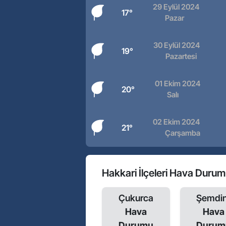
29 Eylül 2024
17°
Pazar
30 Eylül 2024
19°
Pazartesi
01 Ekim 2024
20°
Salı
02 Ekim 2024
21°
Çarşamba
Hakkari İlçeleri Hava Duru
Çukurca
Şemdin
Hava
Hava
Durumu
Durum