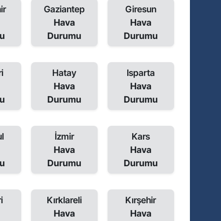
ir
Gaziantep
Giresun
Hava
Hava
u
Durumu
Durumu
i
Hatay
Isparta
Hava
Hava
u
Durumu
Durumu
l
İzmir
Kars
Hava
Hava
u
Durumu
Durumu
i
Kırklareli
Kırşehir
Hava
Hava