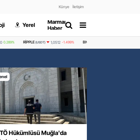
Künye
İletişim
Marmaris
Gizlilik
ji
Yerel
Dünya
Haber
Politikası
BNB
GRAM ALTIN
6.522,24
0,40
1,0512
-1.499%
595,5
-0.836%
(USDT)
enel
TÖ Hükümlüsü Muğla'da