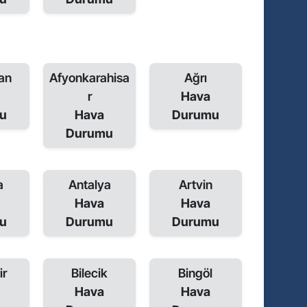
an
Afyonkarahisa
Ağrı
r
Hava
u
Hava
Durumu
Durumu
a
Antalya
Artvin
Hava
Hava
u
Durumu
Durumu
ir
Bilecik
Bingöl
Hava
Hava