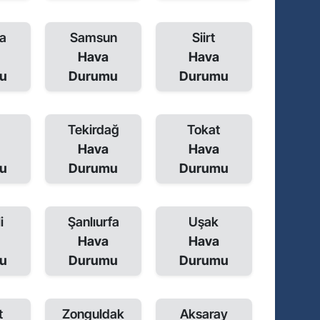
a
Samsun
Siirt
Hava
Hava
u
Durumu
Durumu
Tekirdağ
Tokat
Hava
Hava
u
Durumu
Durumu
i
Şanlıurfa
Uşak
Hava
Hava
u
Durumu
Durumu
t
Zonguldak
Aksaray