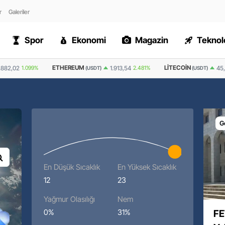
r
Galeriler
Spor
Ekonomi
Magazin
Teknolo
M
LITECOIN
RIPPLE
1.913,54
2.481%
45,0
0.289%
(USDT)
(USDT)
(USDT)
G
En Düşük Sıcaklık
En Yüksek Sıcaklık
12
23
Yağmur Olasılığı
Nem
0%
31%
FE