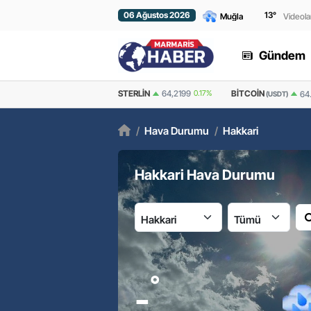
06 Ağustos 2026
13
°
Videola
Gündem
STERLIN
64,2199
0.17%
BITCOIN
ETHEREU
64.882,02
1.099%
(USDT)
/
Hava Durumu
/
Hakkari
Hakkari Hava Durumu
İl:
İlçe:
°
-