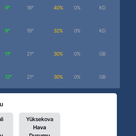
9°
18°
40%
0%
KD
4.13 k
9°
19°
32%
0%
KD
3.2 km
11°
21°
30%
0%
GB
4.67 k
12°
21°
30%
0%
GB
5.41 k
mu
li
Yüksekova
Hava
u
Durumu