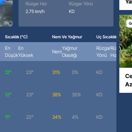
Ya
Rüzgar Hızı
Rüzgar Yönü
2.75 km/h
KD
-
G
Sıcaklık (°C)
Nem Ve Yağmur
Uç Sıcaklık (°C)
En
En
Yağmur
Rüzgar
Rüzgar
Nem
Düşük
Yüksek
Olasılığı
Yönü
Hızı
12°
23°
31%
0%
KD
3.05 k
Ce
Az
12°
23°
38%
35%
KD
3.32 k
11°
22°
34%
4%
KD
3.66 k