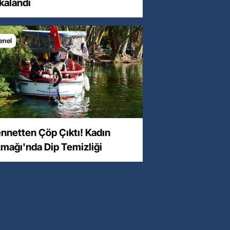
kalandı
enel
m/h
nnetten Çöp Çıktı! Kadın
mağı'nda Dip Temizliği
m/h
m/h