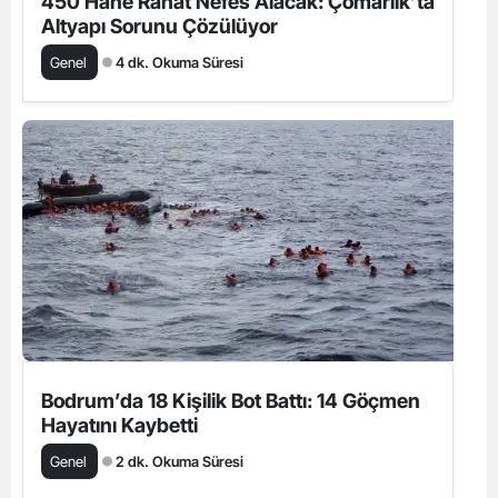
450 Hane Rahat Nefes Alacak: Çomarlık’ta
Altyapı Sorunu Çözülüyor
Genel
4 dk. Okuma Süresi
Bodrum’da 18 Kişilik Bot Battı: 14 Göçmen
Hayatını Kaybetti
Genel
2 dk. Okuma Süresi