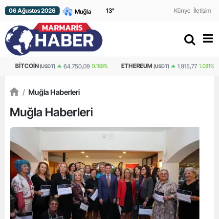
06 Ağustos 2026
13
°
Künye
İletişim
BITCOIN
ETHEREUM
64.750,09
0.189%
1.915,77
1.081%
(USDT)
(USDT)
/
Muğla Haberleri
Muğla Haberleri