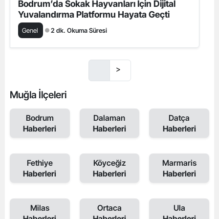
Bodrum’da Sokak Hayvanları İçin Dijital
Yuvalandırma Platformu Hayata Geçti
Genel
2 dk. Okuma Süresi
>
Muğla İlçeleri
Bodrum
Dalaman
Datça
Haberleri
Haberleri
Haberleri
Fethiye
Köyceğiz
Marmaris
Haberleri
Haberleri
Haberleri
Milas
Ortaca
Ula
Haberleri
Haberleri
Haberleri