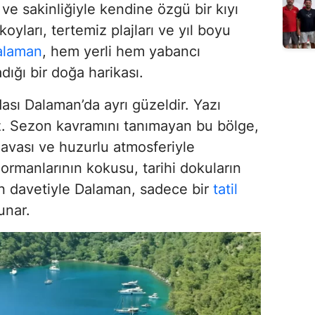
a ve sakinliğiyle kendine özgü bir kıyı
oyları, tertemiz plajları ve yıl boyu
alaman
, hem yerli hem yabancı
dığı bir doğa harikası.
sı Dalaman’da ayrı güzeldir. Yazı
z. Sezon kavramını tanımayan bu bölge,
avası ve huzurlu atmosferiyle
m ormanlarının kokusu, tarihi dokuların
in davetiyle Dalaman, sadece bir
tatil
unar.