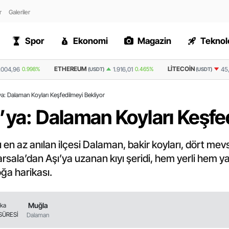
r
Galeriler
Spor
Ekonomi
Magazin
Teknolo
UM
LITECOIN
RIPPLE
1.916,01
0.465%
45,6
-0.175%
(USDT)
(USDT)
(USDT)
ya: Dalaman Koyları Keşfedilmeyi Bekliyor
’ya: Dalaman Koyları Keşfe
 en az anılan ilçesi Dalaman, bakir koyları, dört mev
rsala’dan Aşı’ya uzanan kıyı şeridi, hem yerli hem yab
ğa harikası.
Muğla
ika
SÜRESİ
Dalaman