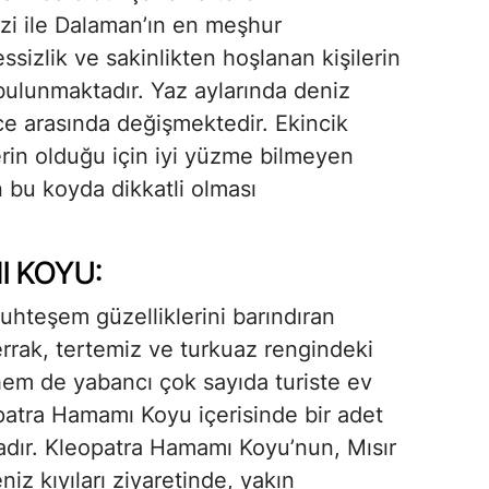
zi ile Dalaman’ın en meşhur
essizlik ve sakinlikten hoşlanan kişilerin
bulunmaktadır. Yaz aylarında deniz
ce arasında değişmektedir. Ekincik
rin olduğu için iyi yüzme bilmeyen
in bu koyda dikkatli olması
 KOYU:
muhteşem güzelliklerini barındıran
rak, tertemiz ve turkuaz rengindeki
i hem de yabancı çok sayıda turiste ev
patra Hamamı Koyu içerisinde bir adet
dır. Kleopatra Hamamı Koyu’nun, Mısır
niz kıyıları ziyaretinde, yakın