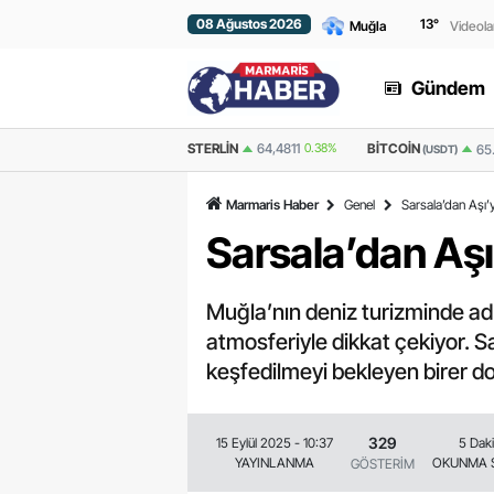
08 Ağustos 2026
13
°
Videola
Gündem
STERLIN
64,4811
0.38%
BITCOIN
ETHERE
65.004,96
0.998%
(USDT)
Marmaris Haber
Genel
Sarsala’dan Aşı’
Sarsala’dan Aşı
Muğla’nın deniz turizminde adı
atmosferiyle dikkat çekiyor. Sa
keşfedilmeyi bekleyen birer do
329
15 Eylül 2025 - 10:37
5 Dak
YAYINLANMA
OKUNMA 
GÖSTERİM