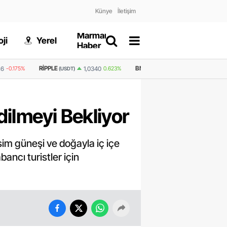
Künye
İletişim
Marmaris
Gizlilik
ji
Yerel
Dünya
Haber
Politikası
BNB
GRAM ALTIN
6.660,55
2,59%
1,0340
0.623%
594,7
1.21%
(USDT)
dilmeyi Bekliyor
sim güneşi ve doğayla iç içe
ancı turistler için