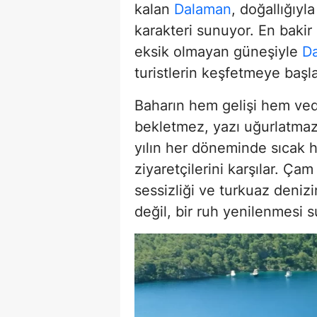
kalan
Dalaman
, doğallığıyl
karakteri sunuyor. En bakir k
eksik olmayan güneşiyle
D
turistlerin keşfetmeye başla
Baharın hem gelişi hem veda
bekletmez, yazı uğurlatma
yılın her döneminde sıcak h
ziyaretçilerini karşılar. Ça
sessizliği ve turkuaz deniz
değil, bir ruh yenilenmesi s