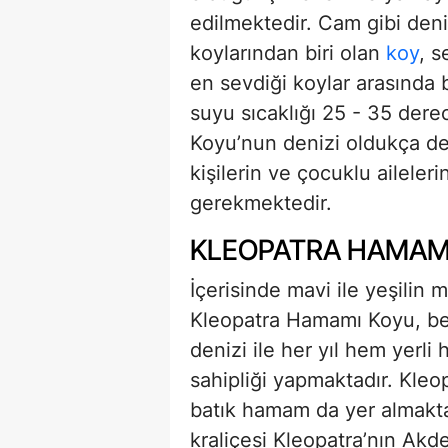
edilmektedir. Cam gibi deni
koylarından biri olan
koy
, s
en sevdiği koylar arasında 
suyu sıcaklığı 25 - 35 dere
Koyu’nun denizi oldukça de
kişilerin ve çocuklu aileler
gerekmektedir.
KLEOPATRA HAMAMI
İçerisinde mavi ile yeşilin 
Kleopatra Hamamı Koyu, ber
denizi ile her yıl hem yerl
sahipliği yapmaktadır. Kleo
batık hamam da yer almakta
kraliçesi Kleopatra’nın Akde