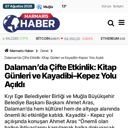
07 Ağustos 2026
13
°
Künye
İletişim
BITCOIN
ETHEREUM
64.350,20
-0.824%
1.906,83
-0.348%
(USDT)
(USDT)
Marmaris Haber
Genel
Dalaman’da Çifte Etkinlik: Kitap Günleri ve Kayadibi–Kepez Yolu Açıldı
Dalaman’da Çifte Etkinlik: Kitap
Günleri ve Kayadibi–Kepez Yolu
Açıldı
Kıyı Ege Belediyeler Birliği ve Muğla Büyükşehir
Belediye Başkanı Başkanı Ahmet Aras,
Dalaman’da hem kültürel hem de altyapı alanında
önemli iki etkinliğe katıldı. Kayadibi - Kepez yol
açılışında konuşan Ahmet Aras “Önemli olan
halkın ihtiyaçlarını karşılamak halka dokunacak